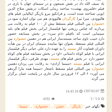
یاد سیف الله داد در نقش شمعون و در سینمای جهان با بازی در
فیلم «قلمروی بهشت» ساخته ریدلی اسكات درنقش صلاح الدین
ایوبی شناخته شده است، و فرانكیو نیرو بازیگر ایتالیایی فیلم های
هالیوودی، میرا نیرا
كارگردان
هالیوودی هم می توان اشاره نمود.در
جشنواره
بین المللی فیلم مسقط بیش از ۱۰۰ فیلم به رقابت می
پردازند كه عباس رزیجی تنها فیلمساز ایرانی بخش فیلم های بلند
سینمایی است كه بافیلم «دَمِ سرد» در بخش مسابقه حضور
دارد.حبیب باوی ساجد مستندساز ایرانی هم در دهمین
جشنواره
بین
المللی فیلم مسقط، بعنوان تنها نماینده سینمای ایران در بین هیأت
داوران قضاوت آثار
مستند
را به عهده دارد.علی حیاتی دیگر فیلمساز
ایرانی با فیلم كوتاه داستانی «او» در بخش مسابقه فیلم های كوتاه
حضور دارد. در بخش فیلم های
مستند
، مهدی طرفی، دیگر فیلمساز
ایرانی با فیلم
مستند
«سینما آزادی» به رقابت می پردازد.دهمین
جشنواره
بین المللی فیلم مسقط باشعار «سینما همه مارا گردهم
می آورد» ۶ الی ۱۲ فروردین سال جاری در پایتخت عمان برگزار
می گردد.
1397/01/07
14:43:10
4192
5
/
5.0
تگهای خبر:
بازیگر
,
جشن
,
جشنواره
,
سینما