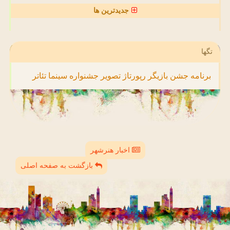
جدیدترین ها
تگها
برنامه
جشن
بازیگر
رپورتاژ
تصویر
جشنواره
سینما
تئاتر
اخبار هنرشهر
بازگشت به صفحه اصلی