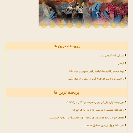
پربیننده ترین ها
سنگی که آسمان شد
اینترنت!
بچه مردم راهی جشنواره زلین جمهوری چک شد
روایت گروه سرود خرم آباد از یک روز غم انگیز
پربحث ترین ها
مریم همتیان بازیگر جوان سینما و تئاتر درگذشت
رقم های عجیب و غریب اجاره در بازار تهران
اعلام ویژه برنامه های هنری پیاده روی جاماندگان اربعین حسینی
سینماها روز اربعین تعطیل هستند