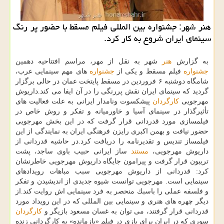
هنر شهر: جشنواره بین المللی فیلم مسقط با حضور پر رنگ
سینمای ایران شروع به كار كرد.
به گزارش
هنر
شهر به نقل از مهر، مراسم افتتاحیه دهمین
جشنواره
فیلم مسقط و یكی از
جشنواره
های مهم سینمایی عرب،
شامگاه دوشنبه ۶ فروردین در مسقط پایتخت عمان در حالی برگزار
گردید كه سینمای ایران نقش پررنگی را در آن ایفا می كند.داریوش
مهرجویی
كارگردان
پیشكسوت ونامدار ایرانی به علت فعالیت های
تأثیرگذار در سینمای آسیا و خاورمیانه و تفكر و روش خاص در
فیلمسازی مورد قدردانی قرار گرفت كه در این بخش مهرجویی
حضور نیافت و بهمن اكبری رایزن فرهنگی ایران به نمایندگی از این
فیلمساز تندیس و تقدیرنامه را دریافت كرد.در حاشیه قدردانی از
داریوش مهرجویی،
مستند
ساز ایرانی حبیب باوی ساجد، پشت
تریبون قرار گرفت و پیرامون جایگاه داریوش مهرجویی خاطرنشان
كرد: قدردانی از داریوش مهرجویی سبب مباهات رویدادهای
سینمایی است. مهرجویی توانست شیوه جدیدی از اندیشیدن و تفكر
و فلسفه عملی را باسبك منحصر به فرد سینمایی اش روایت كند.از
دیگر چهره های هنری و سینمایی بین المللی كه در این رویداد مورد
قدردانی قرار گرفتند، می توان به غسان مسعود بازیگر و
كارگردان
سوری كه در ایران برای بازی در فیلم «بازمانده» به كارگردانی زنده