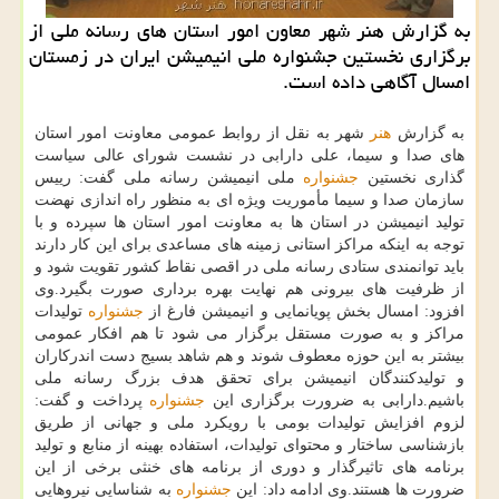
به گزارش هنر شهر معاون امور استان های رسانه ملی از
برگزاری نخستین جشنواره ملی انیمیشن ایران در زمستان
امسال آگاهی داده است.
به گزارش
هنر
شهر به نقل از روابط عمومی معاونت امور استان
های صدا و سیما، علی دارابی در نشست شورای عالی سیاست
گذاری نخستین
جشنواره
ملی انیمیشن رسانه ملی گفت: رییس
سازمان صدا و سیما مأموریت ویژه ای به منظور راه اندازی نهضت
تولید انیمیشن در استان ها به معاونت امور استان ها سپرده و با
توجه به اینكه مراكز استانی زمینه های مساعدی برای این كار دارند
باید توانمندی ستادی رسانه ملی در اقصی نقاط كشور تقویت شود و
از ظرفیت های بیرونی هم نهایت بهره برداری صورت بگیرد.وی
افزود: امسال بخش پویانمایی و انیمیشن فارغ از
جشنواره
تولیدات
مراكز و به صورت مستقل برگزار می شود تا هم افكار عمومی
بیشتر به این حوزه معطوف شوند و هم شاهد بسیج دست اندركاران
و تولیدكنندگان انیمیشن برای تحقق هدف بزرگ رسانه ملی
باشیم.دارابی به ضرورت برگزاری این
جشنواره
پرداخت و گفت:
لزوم افزایش تولیدات بومی با رویكرد ملی و جهانی از طریق
بازشناسی ساختار و محتوای تولیدات، استفاده بهینه از منابع و تولید
برنامه های تاثیرگذار و دوری از برنامه های خنثی برخی از این
ضرورت ها هستند.وی ادامه داد: این
جشنواره
به شناسایی نیروهایی