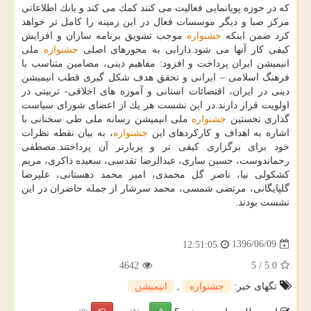
كه در حوزه پویانمایی فعالیت می كنند كمك می كند و بانك اطلاعاتی
مركز صبا و دیگر موسسات فعال در این زمینه را كامل تر خواهد
كرد ضمن اینكه
جشنواره
موجب تشویق برنامه سازان و افزایش
كیفی كار آنها می شود.دارابی به محورهای اصلی
جشنواره
ملی
انیمیشن ایران پرداخت و افزود: مفاهیم دینی، مضامین متناسب با
فرهنگ اسلامی – ایرانی و تحقق هدف شكل گیری قطب انیمیشن
دینی در ایران، اقتضائات استانی و آموزه های اخلاقی- تربیتی در
اولویت قرار دارند.در این نشست هر یك از اعضای شورای سیاست
گذاری نخستین
جشنواره
ملی انیمیشن رسانه ملی طی سخنانی با
اشاره به اهداف و كاركردهای این
جشنواره
، به بیان نقطه نظرات
خود برای برگزاری كیفی تر و پربارتر آن پرداختند.مصطفی
رحماندوست، حسین ساری، عبدالرضا تقدسی، سعیده ذاكری، مریم
كشكولی نیا، ناصر گل محمدی، امیر محمد دهستانی، علیرضا
گلپایگانی، مرتضی شمسی، محمد سرشار از جمله حاضران در این
نشست بودند.
1396/06/09
12:51:05
4642
5
/
5.0
تگهای خبر:
جشنواره
,
انیمیشن