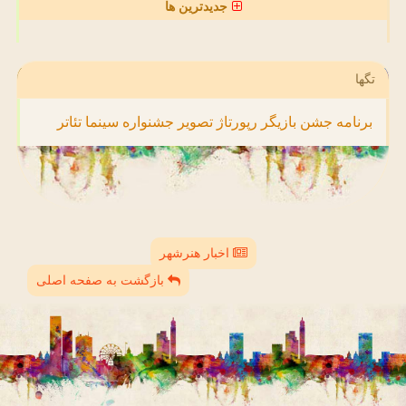
جدیدترین ها
تگها
برنامه
جشن
بازیگر
رپورتاژ
تصویر
جشنواره
سینما
تئاتر
اخبار هنرشهر
بازگشت به صفحه اصلی