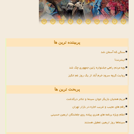
پربیننده ترین ها
سنگی که آسمان شد
اینترنت!
بچه مردم راهی جشنواره زلین جمهوری چک شد
روایت گروه سرود خرم آباد از یک روز غم انگیز
پربحث ترین ها
مریم همتیان بازیگر جوان سینما و تئاتر درگذشت
رقم های عجیب و غریب اجاره در بازار تهران
اعلام ویژه برنامه های هنری پیاده روی جاماندگان اربعین حسینی
سینماها روز اربعین تعطیل هستند