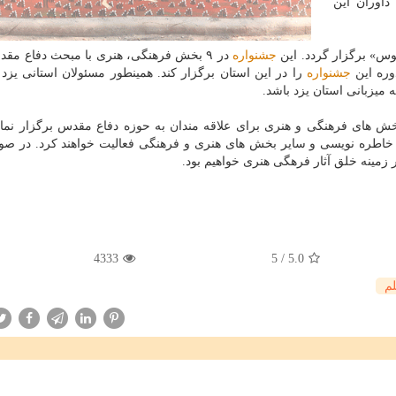
داوران این
وس» برگزار گردد. این
جشنواره
در ۹ بخش فرهنگی، هنری با مبحث دفاع مق
وره این
جشنواره
را در این استان برگزار كند. همینطور مسئولان استانی یزد
میزبانی استان یزد باشد.
ش های فرهنگی و هنری برای علاقه مندان به حوزه دفاع مقدس برگزار نمایی
، خاطره نویسی و سایر بخش های هنری و فرهنگی فعالیت خواهند كرد. در صو
زمینه خلق آثار فرهگی هنری خواهیم بود.
4333
5
/
5.0
لم