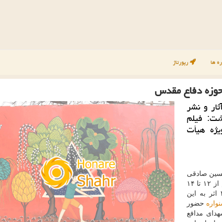
ه ها
رپورتاژ
 حوزه دفاع مقدس
ثار و نشر
ت: فیلم
یژه هیأت
حسین صادقی
فیلم كوتاه رسام از ۱۲ تا ۱۴
واره
حضور
هدای مدافع