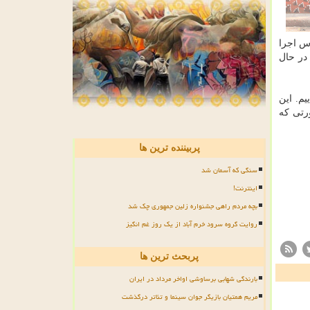
دس اجرا
 در حال
م. این
رتی كه
پربیننده ترین ها
سنگی که آسمان شد
اینترنت!
بچه مردم راهی جشنواره زلین جمهوری چک شد
روایت گروه سرود خرم آباد از یک روز غم انگیز
پربحث ترین ها
بارندگی شهابی برساوشی اواخر مرداد در ایران
مریم همتیان بازیگر جوان سینما و تئاتر درگذشت