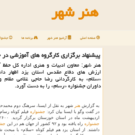
هنر شهر
صفحه اصلی
آرشیو هنر شهر
برنامه ها
جشنوار
پیشنهاد برگزاری كارگروه های آموزشی در
هنر شهر: معاون ادبیات و هنری اداره كل حفظ آ
ارزش های دفاع مقدس استان یزد اظهار داش
«سلام» به كارگردانی رضا حاجی غلامی مقام و
داوران جشنواره «رسام» را به دست آورد.
به گزارش
هنر
شهر به نقل از ایسنا، سرهنگ دوم محمد
در گفت وگو با ایسنا بیان كرد:
جشنواره
اردیبهشت ماه در استان خوزستان برگزار گردید. ۲۶۰۰ اثر به این
جشنواره
راه یافته بود و ۹۲ كشور از جهان هم در این
جشن
داشتند. از استان یزد هم فیلم كوتاه «سلام» با مبحث ش