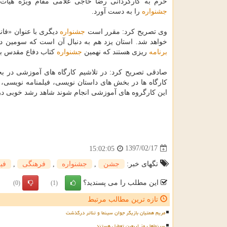
حرم به كارگردانی رضا حاجی غلامی مقام ویژه هیأت 
جشنواره
را به دست آورد.
وی تصریح كرد: مقرر است
جشنواره
دیگری با عنوان «فان
خواهد شد. استان یزد هم به دنبال آن است كه سومین د
برنامه
ریزی هستند كه نهمین
جشنواره
كتاب دفاع مقدس به 
صادقی تصریح كرد: در تلاشیم كارگاه های آموزشی در بخ
كارگاه ها در بخش های داستان نویسی، فیلمنامه نویسی
این كارگروه های آموزشی انجام شوند شاهد رشد خوبی در 
1397/02/17
15:02:05
تگهای خبر:
جشن
,
جشنواره
,
فرهنگی
,
فی
این مطلب را می پسندید؟
(0)
(1)
تازه ترین مطالب مرتبط
مریم همتیان بازیگر جوان سینما و تئاتر درگذشت
سینماها روز اربعین تعطیل هستند