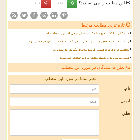
این مطلب را می پسندید؟
(0)
(1)
تازه ترین مطالب مرتبط
پزشکیان درگذشت چهره ماندگار موسیقی نواحی ایران را تسلیت گفت
رسالت هنر در انتقام رهبر شهید هنرمندان نگذارند جنایات دشمن فراموش شود
نماهنگ آرزوی کربلا منتشر گردید تماشای یک بدرقه تصویری
نسخه عربی باید برخاست منتشر گردید تماشای قم هیابنا
نظرات بینندگان در مورد این مطلب
نظر شما در مورد این مطلب
نام:
ایمیل:
نظر: