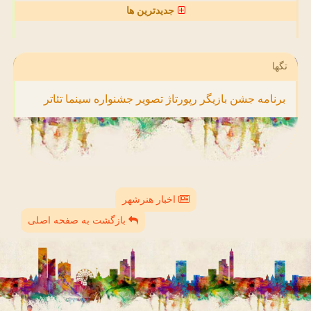
جدیدترین ها
تگها
برنامه
جشن
بازیگر
رپورتاژ
تصویر
جشنواره
سینما
تئاتر
اخبار هنرشهر
بازگشت به صفحه اصلی