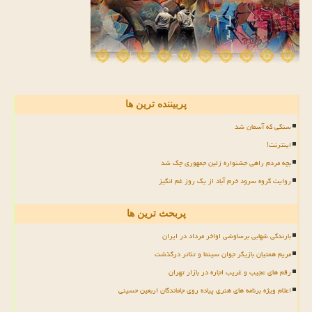
پربیننده ترین ها
سنگی که آسمان شد
اینترنت!
بچه مردم راهی جشنواره زلین جمهوری چک شد
روایت گروه سرود خرم آباد از یک روز غم انگیز
پربحث ترین ها
بارندگی شهابی برساوشی اواخر مرداد در ایران
مریم همتیان بازیگر جوان سینما و تئاتر درگذشت
رقم های عجیب و غریب اجاره در بازار تهران
اعلام ویژه برنامه های هنری پیاده روی جاماندگان اربعین حسینی