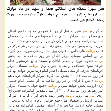
هنر شهر: شبكه های استانی صدا و سیما در ماه مبارك
رمضان به پخش مراسم جمع خوانی قرآن كریم به صورت
زنده اقدام می كنند.
به گزارش
هنر
شهر به نقل از روابط عمومی معاونت امور استان
های صدا و سیما، مراكز استانی صدا و سیما طی ماه مبارك رمضان
امسال، مراسم جمع خوانی قرآن كریم را از مكان های مختلف و به
صورت زنده پخش می كنند. پخش زنده این مراسم در هر مركز در
قالب
برنامه
های خاص با عنوان ویژه ماه رمضان صورت می گیرد،
بر این اساس سیمای مركز آبادان هر روز ساعت ۱۸ به پخش
برنامه
«تلاوت نور» از مصلی آبادان و مسجد جامع خرمشهر اقدام
خواهد نمود. «ضیافت رمضان» عنوان ویژه
برنامه
سیمای مركز
آذربایجان شرقی از محل مصلی اعظم امام (ره) تبریز خواهد بود كه
هر روز ساعت ۱۴: ۳۰ پخش می گردد. مركز آذربایجان غربی هم
برنامه
«انس با قرآن» را هر روز ساعت ۱۸ از مصلی امام خمینی
(ره) ارومیه پخش خواهد نمود و
برنامه
«جمع خوانی» سیمای مركز
البرز هم هر روز ساعت ۱۶: ۳۰ از آستان مقدس امامزاده حسن (ع)
روی
آنتن
می رود.
برنامه
پخش زنده تلاوت قرآن كریم در مراكز
استانی اردبیل و اصفهان هم «جمع خوانی» نام دارد كه به ترتیب از
مصلی جامع اردبیل ساعت ۱۸، آستان مقدس امامزاده هلال بن
علی (ع) شهرستان آران و بیدگل ساعت ۱۶: ۴۵ و حرم مطهر