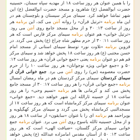
را با همین عنوان هر روز ساعت ۱۸ از مهدیه سپاه سمنان، حسینیه
حضرت ابوالفضل (ع) شاهرود و مسجد حضرت ابوالفضل (ع) این
شهر تماشا خواهند كرد. سیمای مركز سیستان و بلوچستان هم در
این ماه
برنامه
«ترتیل قرآن» را روانه
آنتن
می كند، این
برنامه
هر
روز از ساعت ۱۳: ۳۰ و از محل مسجد جامع روی
آنتن
می رود.
«ترتیل خوانی» هم عنوان
برنامه
سیمای مركز فارس است كه هر
روز ساعت ۱۱: ۳۰ از حرم مطهر شاه چراغ (ع) پخش می گردد. در
قزوین
برنامه
«تلاوت نور» توسط سیمای استانی از مسجد امام
حسن مجتبی (ع) هر روز ساعت ۱۸ پخش خواهد شد و سیمای مركز
قم هم دو عنوان
برنامه
یعنی «جمع خوانی قرآن» هر روز ساعت ۱۴:
۵۰ و «جمع خوانی ویژه نوجوانان» هر روز ساعت ۱۰ را از حرم
حضرت معصومه (س) را روی
آنتن
می برد.
جمع خوانی قرآن از
سیمای كردستان
سیمای مركز كردستان هم در ماه رمضان امسال
برنامه
«جمع خوانی قرآن» را هر روز ساعت ۱۷: ۳۰ از مسجد جامع
پخش می كند و كرمانی ها هم
برنامه
«نسیم وحی» را هر روز
ساعت ۱۸ از حسینه ثارالله این شهر خواهند دید. «جمع خوانی»
عنوان
برنامه
سیمای مركز كرمانشاه است كه هر روز ساعت ۱۷ از
مسجدالنبی كرمانشاه پخش می گردد و سیمای مركز كهگیلویه و
بویراحمد هم
برنامه
ای را با عنوان «سابقون» از ساعت ۱۸ هر روز
و از محل حسینیه ثالله یاسوج روی
آنتن
می برد. عنوان
برنامه
جمع
خوانی سیمای مركز گلستان، «ضیافت الهی» است كه هر روز
ساعت ۱۳: ۵۰ از آستان مقدس امامزاده عبدالله (ع) پخش خواهد