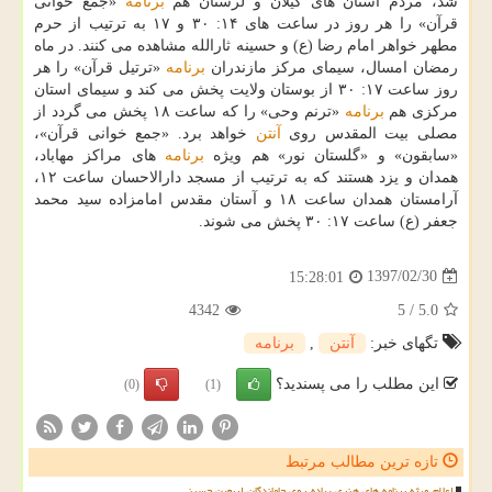
شد، مردم استان های گیلان و لرستان هم
برنامه
«جمع خوانی
قرآن» را هر روز در ساعت های ۱۴: ۳۰ و ۱۷ به ترتیب از حرم
مطهر خواهر امام رضا (ع) و حسینه ثارالله مشاهده می كنند. در ماه
رمضان امسال، سیمای مركز مازندران
برنامه
«ترتیل قرآن» را هر
روز ساعت ۱۷: ۳۰ از بوستان ولایت پخش می كند و سیمای استان
مركزی هم
برنامه
«ترنم وحی» را كه ساعت ۱۸ پخش می گردد از
مصلی بیت المقدس روی
آنتن
خواهد برد. «جمع خوانی قرآن»،
«سابقون» و «گلستان نور» هم ویژه
برنامه
های مراكز مهاباد،
همدان و یزد هستند كه به ترتیب از مسجد دارالاحسان ساعت ۱۲،
آرامستان همدان ساعت ۱۸ و آستان مقدس امامزاده سید محمد
جعفر (ع) ساعت ۱۷: ۳۰ پخش می شوند.
1397/02/30
15:28:01
4342
5
/
5.0
تگهای خبر:
آنتن
,
برنامه
این مطلب را می پسندید؟
(0)
(1)
تازه ترین مطالب مرتبط
اعلام ویژه برنامه های هنری پیاده روی جاماندگان اربعین حسینی