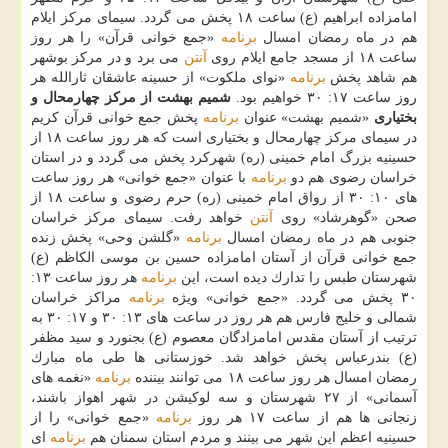
امامزاده ابراهیم (ع) ساعت ۱۸ پخش می گردد. سیمای مركز ایلام
هم در ماه رمضان امسال
برنامه
«جمع خوانی قرآن» را هر روز
ساعت ۱۸ از مسجد جامع ایلام روی
آنتن
می برد و در مركز بوشهر
هم شاهد پخش
برنامه
«نوای ملكوت» از حسینه عاشقان ثارالله هر
روز ساعت ۱۷: ۳۰ خواهیم بود.
شمیم بهشت از مركز چهارمحال و
بختیاری
«شمیم بهشت» عنوان
برنامه
پخش جمع خوانی قرآن كریم
در سیمای مركز چهارمحال و بختیاری است كه هر روز ساعت ۱۸ از
حسینیه بزرگ امام خمینی (ره) شهركرد پخش می گردد و در استان
خراسان رضوی هم دو
برنامه
با عنوان «جمع خوانی» هر روز ساعت
های ۱۰: ۳۰ از رواق امام خمینی (ره) حرم رضوی و ساعت ۱۸ از
صحن «گوهرشاد» روی
آنتن
خواهد رفت. سیمای مركز خراسان
جنوبی هم در ماه رمضان امسال
برنامه
«گلشن وحی» پخش زنده
جمع خوانی قرآن از آستان امامزاده حسین بن موسی الكاظم (ع)
شهرستان طبس را تدارك دیده است، این
برنامه
هر روز ساعت ۱۳:
۳۰ پخش می گردد. «جمع خوانی» ویژه
برنامه
مراكز خراسان
شمالی و خلیج فارس هم هر روز در ساعت های ۱۳: ۳۰ و ۱۷: ۳۰ به
ترتیب از آستان مقدس امامزادگان معصوم (ع) بجنورد و سید مظفر
(ع) بندرعباس پخش خواهد شد. خوزستانی ها طی ماه مبارك
رمضان امسال هر روز ساعت ۱۸ می توانند بیننده
برنامه
«نغمه های
آسمانی» از ۲۷ شهرستان و سه لوكیشن در شهر اهواز باشند،
زنجانی ها هم از ساعت ۱۷ هر روز
برنامه
«جمع خوانی» را از
حسینیه اعظم این شهر می بینند و مردم استان سمنان هم
برنامه
ای