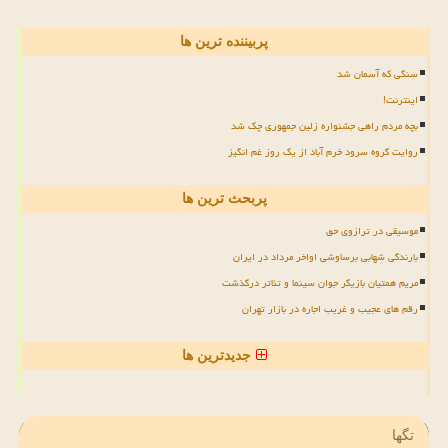
پربیننده ترین ها
سنگی که آسمان شد
اینترنت!
بچه مردم راهی جشنواره زلین جمهوری چک شد
روایت گروه سرود خرم آباد از یک روز غم انگیز
پربحث ترین ها
موسیقی در ترازوی حق
بارندگی شهابی برساوشی اواخر مرداد در ایران
مریم همتیان بازیگر جوان سینما و تئاتر درگذشت
رقم های عجیب و غریب اجاره در بازار تهران
جدیدترین ها
تگها