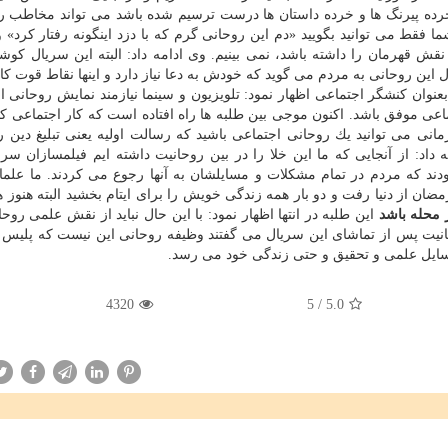
 خرده پیرنگ ها و خرده داستان ها درست ترسیم شده باشد می تواند مخاطب را
فقط می توانید بگویید «دم این روحانی گرم كه با دزد اینگونه رفتار كرد» و
نقش قهرمان را داشته باشد، نمی بینیم. وی ادامه داد: البته این سریال كو
ین روحانی به مردم می گوید كه خودش به دعا نیاز دارد و اینها نقاط قوت كا
بعنوان كنشگر اجتماعی اظهار نمود: تلویزیون و سینما نیازمند نمایش روحانی
 اجتماعی موفق باشد. اكنون موجی بین طلبه ها راه افتاده است كه كار اجتماعی ك
انی می توانید یك روحانی اجتماعی باشید كه رسالت اولیه یعنی تبلیغ دین را
داد: از آنجایی كه ما این خلا را در بین روحانیت داشته ایم فیلمسازان سر
دند كه مردم در تمام مشكلات و مسایلشان به آنها رجوع می كردند. ما علما
ان از دنیا رفت و دو بار همه زندگی خویش را برای ایتام بخشید البته هنوز 
 محله باشد
این طلبه در انتها اظهار نمود: با این حال نباید از نقش علمی روحا
یت پس از تماشای این سریال می گفتند وظیفه روحانی این نیست كه پلیس و 
مسایل علمی و تحقیق و حتی زندگی خود می رسد.
4320
5
/
5.0