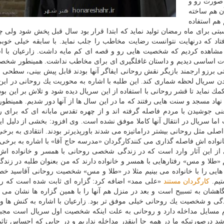
ه صورت رو و
آن هم ساخته
هم استفاده
سبتی برای ماه رمضان تولید نماید كه ابتدا قرار بود سال قبل پخش شود ولی 
 افتاد كه درنهایت نتوانست رضایت مخاطب را جلب نماید. با سابقه خیلی خوبی
ی مشاهده كردیم كه شخصیت هایی رو و قصه ای كم مایه داشت. زارعیان با اش
شكلات اساسی دیدیم و داستان غافلگیری ای برای مخاطب نداشت. همینطور شخص
 برزو ارجمند بازیگر نقش روحانی ایفاگر آنها بودند قابل پیش بینی، سطحی و
یدن سریال لحظه شماری كند. این طلبه با اشاره به محوریت یك روحانی در این
ك نماید تا قشر روحانی با استفاده از این سریال دیده شود و تلاش بر این ب
 نهاد مسجد و سنت هایی رفتند كه ما در این سال ها از آنها دور شدیم. همینطو
 جوشیدن با مردم فاصله گرفته اند و از چهره تقدس مابانه ای كه برای ر
ما سریال در انتقال آنها كاملا موفق نشده است. وی افزود: بخشی از دلیل ای
مثل روحانی بیشتر دراماتیزه می شدند باورپذیرتر بودند. انتقادی به برخی 
واده اش فاصله گذاری می كنندكارگردان «مدرسه حاج آقا» با اشاره به برخی ا
خی از این آثار وارد است كه در زندگی شخصی روحانی با همسر و خانواده اش
 «طلا و مس» رفتارهایی با همسر و خانواده دارند كه من بعنوان طلبه در زند
ایی را با خانواده می بینیم مثلا در «طلا و مس» شخصیت روحانی آقاسید خ
تیم.
كارگردان
مستند
«علی ممد» اضافه كرد: گزاره ای ثابت شده است كه رو
اهشان به تسبیح است و بعد در منزل هم آنها را با همین گزاره ها نشان می د
ی و شخصیت یك روحانی خیلی موفق تر بود. زارعیان با اشاره به كنش ها و 
ام مسایل مداخله دارد و روحانی به علت اینكه شخصیت اول سریال است مجب
درصورتیكه ما در همه جا اینقدر مداخله نداریم و در جایی كه احساس تاثی