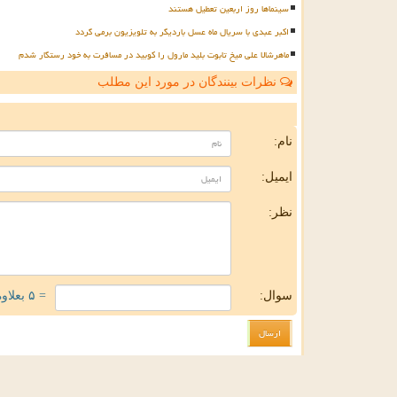
سینماها روز اربعین تعطیل هستند
اکبر عبدی با سریال ماه عسل باردیگر به تلویزیون برمی گردد
ماهرشالا علی میخ تابوت بلید مارول را کوبید در مسافرت به خود رستگار شدم
نظرات بینندگان در مورد این مطلب
ن
نام:
ایمیل:
نظر:
سوال:
= ۵ بعلاوه ۱