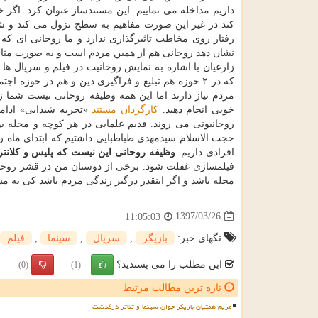
داریم مداخله می نماییم. این مستندساز عنوان كرد: اگر
كند در غیر این صورت مفاهیم به سطح نزول می كند و شما 
رفتار روی مخاطب تاثیرگذاری ندارد و ما روحانی ای كه 
نشان دهد روحانی هم از همین مردم است و به صورت مثال ا
زارعیان با اشاره به نمایش روحانیت در فیلم و سریال ها 
كه در ۲ حوزه هم تبلیغ و فراگیری دین و هم در حوزه
مردم نیاز دارند اما این همه وظیفه روحانی نیست شما زم
خوبی انجام دهید.
كارگردان
مستند
«تجربه شیدایی» ادامه 
روحانیونی می روند. قدیم علمایی در هر كوچه و محله بو
حجت الاسلام سیدمهدی طباطبایی داشتیم كه ابتدای ماه رمض
افرادی داریم.
وظیفه روحانی این نیست كه پلیس و كلانتر
فیلمسازی غفلت شود. برخی از دوستان من در قشر روحان
محله باشد و اگر اینقدر درگیر زندگی مردم باشد كی به 
1397/03/26
11:05:03
تگهای خبر:
بازیگر
,
سریال
,
سینما
,
فیلم
این مطلب را می پسندید؟
(0)
(1)
تازه ترین مطالب مرتبط
مریم همتیان بازیگر جوان سینما و تئاتر درگذشت