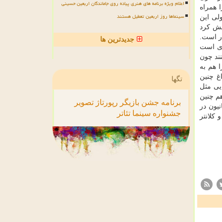
اعلام ویژه برنامه های هنری پیاده روی جاماندگان اربعین حسینی
 همراه
سینماها روز اربعین تعطیل هستند
لی این
شش كرد
ر است.
جدیدترین ها
 ای است
نند چون
 هم به
اغ چنین
تگها
یی مثل
هم چنین
برنامه
جشن
بازیگر
رپورتاژ
تصویر
نیون در
جشنواره
سینما
تئاتر
كلانتر