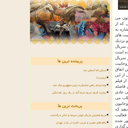
چون می
 كه از
اره به
یت های
 نزدیك
 سریال
وده است
ر سریال
پربیننده ترین ها
وحانیت
ن اتفاق
سنگی که آسمان شد
از این
اینترنت!
ز فیلم
بچه مردم راهی جشنواره زلین جمهوری چک شد
 فاصله
روایت گروه سرود خرم آباد از یک روز غم انگیز
گی عادی
طاب می
حانیون
پربحث ترین ها
هند كه
مریم همتیان بازیگر جوان سینما و تئاتر درگذشت
فعالیت
ور شده
رقم های عجیب و غریب اجاره در بازار تهران
رگذاری