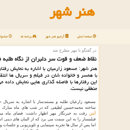
هنر شهر
صفحه اصلی
آرشیو هنر شهر
برنامه ها
جشنوار
در گفتگو با مهر مطرح شد
نقاط ضعف و قوت سر دلبران از نگاه طلبه ف
هنر شهر: مسعود زارعیان با اشاره به نمایش رفتار
با همسر و خانواده شان در فیلم و سریال ها انتقا
این رفتارها با فاصله گذاری هایی نمایش داده م
منطقی نیست.
مسعود زارعیان طلبه و مستندساز با اشاره به سریال «
ساخته محمدحسین لطیفی كه در شب های ماه مبارك 
آنتن
رفت به خبرنگار مهر اظهار داشت: فضای ماه مب
فیلمساز را به این سمت می برد كه از المان های دینی است
اما پس از سال ها تجربه سینمایی و تلویزیونی و جلسات و