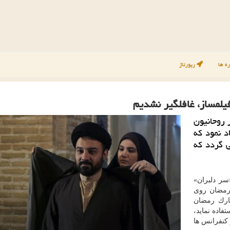
ه ها
رپورتاژ
یلمساز، غافلگیر نشدیم
 روحانیون
د نمود كه
ی گردد كه
سر دلبران»
رمضان روی
ارك رمضان
فاده نماید،
 كنفرانس ها