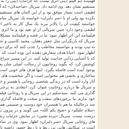
فهمیده ایم فیلم دینی اثری نیست كه الزامات دینی را ب
مستقیم نشان دهد. وی ادامه داد: سریال «صاحبدلان» كه 
لطیفی است بسیار موفق بود و از این المان های مستقیم 
نكرده بود ولی او با «سر دلبران» خواسته یك سریال منا
خواستند كیفیت آن را بالاتر ببرند یك سال كار به تاخیر
لطیفی وجود دارد چنین سریالی از او بعید بود و ما اثر
فیلمنامه این اثر اظهار نمود: ما در قصه و فیلمنامه م
سریال كه بازیگرانی مثل جعفر دهقان، محمد كاسبی و حتی
به تیپ بودند و نتوانستند مخاطب را جذب كنند كه برای د
اظهار نمود: احیانا هدف سفارش دهنده این بوده است كه كم
كه با آشنایی زدایی جذابیت تولید كنند. در این مسیر سراغ
كوشش كرد كه بگوید روحانیون از رسالت اصلی شان یعنی
بوجود آمده است فاصله بگیرد، اینها هدف های خوبی است ا
ساختاری و بخشی هم محتوایی است و اگر شخصیت های اصلی 
آثار وارد است كه در زندگی شخصی روحانی با همسر و خان
و سریال ها درباره روحانیت عنوان كرد: انتقادی به بر
گذاری می كنند. سیدسلیم در این سریال و یا روحانی فیلم
خود ندارم. ما برخوردهای سفت و سخت و فاصله گذاری ه
شد درحالیكه ما هم با همسران خود دوست و صمیمی هس
«سلام علیكم» و «صبح بكم الله» می گویند و در بیرون نگ
درست نیست. سریال «پرده نشین» در نمایش جزئیات زندگ
های روحانی سریال «سر دلبران» اظهار نمود: وی در تم
است در سكانس هایی بی ربط و با ربط حضور داشته باشد 