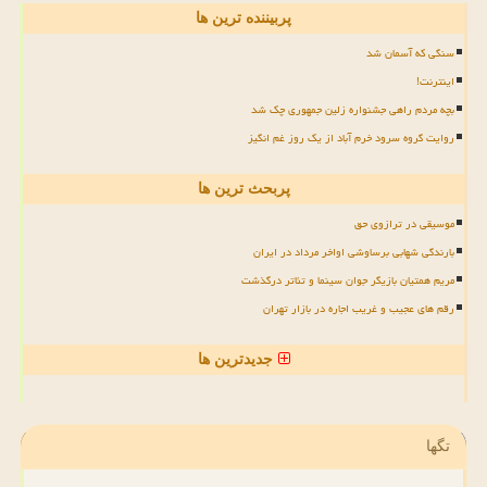
پربیننده ترین ها
سنگی که آسمان شد
اینترنت!
بچه مردم راهی جشنواره زلین جمهوری چک شد
روایت گروه سرود خرم آباد از یک روز غم انگیز
پربحث ترین ها
موسیقی در ترازوی حق
بارندگی شهابی برساوشی اواخر مرداد در ایران
مریم همتیان بازیگر جوان سینما و تئاتر درگذشت
رقم های عجیب و غریب اجاره در بازار تهران
جدیدترین ها
تگها