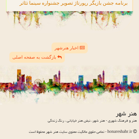
برنامه
جشن
بازیگر
رپورتاژ
تصویر
جشنواره
سینما
تئاتر
اخبار هنرشهر
بازگشت به صفحه اصلی
هنر شهر
هنر و فرهنگ شهری - هنر شهر، نبض هنر خیابانی ، رنگ زندگی
honareshahr.ir - تمامی حقوق مالکیت معنوی سایت هنر شهر محفوظ است