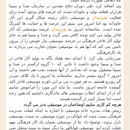
چه اتفاقی صورت گرفته است.
وی اضافه كرد: طی دوران دفاع مقدس در سازمان صدا و سیما
هزاران قطعه تولید و جاودانه شدند كه عرصه های بوجود آمده برای
فعالیت
هنرمندان
و موسیقی دانان زمینه شكل گیری این آثار
جاودانه بود اما امروز می بینیم این عرصه ها و حمایت ها كمرنگ
شده است. متاسفانه امروز به
هنرمندان
عرصه موسیقی كه آثار
فاخر تولید می كنند توجه كافی نمی گردد و صدا و سیما هم به جای
تولید آثار فاخر فرهنگی در عرصه موسیقی نیاز خویش را از بیرون
تامین می كند كه آنها هم به موسیقی بعنوان تجارت می پردازند نه
یك كارفرهنگی.
میرزمانی بیان كرد: تا ابتدای دهه هفتاد نگاه به تولید آثار فاخر در
صدا و سیما وجود داشت تا جایی كه ۱۰ گروه اركستر در صدا و
سیما مشغول بودند كه تعدادی از آنها شیفت شب هم داشتند و لی
امروز ۲ گروه بیشتر نداریم. متاسفانه ما امروز با یك كلاف سردر
گم روبرو هستیم. به هر صورت من بر این باورم موسیقی فاخر كلید
گمشده جامعه امروز ماست. ما نباید این مورد را فراموش نماییم
كه از از ابتدای انقلاب موسیقی های ماندگاری داشتیم كه هنوز زنده
است اما بسیار كمتر از گذشته هستند.
هرچه كم كاری نماییم اوضاعمان در موسیقی بدتر می گردد
رییس هیات مدیره خانه موسیقی با اشاره به اینكه غفلت مدیریت
فرهنگی سبب شده كه جوانان در حوزه موسیقی به سمت موسیقی
نازل بروند، توضیح داد: ما از موسیقی بعنوان یك كار فرهنگی مهم
غفلت كرده ایم. موسیقی فولكلور ما دیگر سینه به سینه منتقل نمی