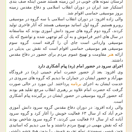
لرستان نمونه های خوبی در این زمینه هستند ضمن اینكه صف بندی
استكبار ضد ایران در دوران انقلاب اسلامی و دفاع مقدس زمینه
بروز موسیقی حماسی اقوام شد.
والی زاده افزود: در دوران انقلاب اسلامی با سه گروه در موسیقی
روبرو هستیم. گروه اول اساتید موسیقی هستند كه آثار فاخری تولید
كردند، گروه دوم گروه های سرود دانش آموزی بودند كه متاسفانه
در سال های اخیر فراموش و به آن كم توجهی شده و تواشیح كه یك
موسیقی وارداتی است جای آن را گرفته است. گروه سوم
موسیقی هم موسیقی حماسی اقوام است كه نقش بی بدیلی در
ارائه
هنر
مقاومت و تهییج عموم مردم برای حضور در دفاع مقدس
داشتند.
اجرای سرود در حضور امام (ره) پیام آشكاری دارد
وی افزود: بعد از حضور حضرت امام خمینی (ره) در فرودگاه
مهرآباد و حضور ایشان در جماران ما دیدیم كه گروه های سرودی در
خدمت ایشان به اجرای
برنامه
پرداختند. این مورد در حالی صورت
گرفت كه حضرت امام علاوه بر رهبری انقلاب مرجع تقلید هم بودند
كه حضور گروه موسیقی در حضور ایشان در برگیرنده پیام آشكاری
است.
والی زاده افزود: در دوران دفاع مقدس گروه سرود دانش آموزی
خرم آباد كه از سال ۶۳ فعالیت خویش را آغاز كرد و گروه سرود
آباده كه از سال ۶۶ فعالیت می كردند، ۲ گروه سرود شاخص بودند
كه كه نقش مهمی در تهییج مردم داشتند و ما می دیدیم كه اساتیدی
چون عیسی سپهوندی تمام تجربه خویش را بدون هیچ چشم داشتی