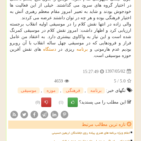
در اختیار گروه های سرود می گذاشتند. خیلی از این فعالیت ها
خودجوش بودند و شاید به تعبیر امروز مقام معظم رهبری آتش به
اختیار فرهنگی بوده و هر چه در توان داشتند عرضه می كردند.
والی زاده در انتها نقش كلام را در موسیقی اولیه انقلاب برجسته
ارزیابی كرد و اظهار داشت: امروز نقش كلام در موسیقی كمرنگ
شده است و این نیاز به واكاوی بیشتری دارد. به اعتقاد من عامل
فراز و فرودهایی كه در موسیقی چهل ساله انقلاب با آن روبرو
بودیم عدم هارمونی و
برنامه
ریزی در
دستگاه
های نقش آفرین
حوزه موسیقی است.
1397/05/02
15:27:49
4659
5
/
5.0
تگهای خبر:
برنامه
,
فرهنگی
,
موزه
,
موسیقی
این مطلب را می پسندید؟
(0)
(1)
تازه ترین مطالب مرتبط
اعلام ویژه برنامه های هنری پیاده روی جاماندگان اربعین حسینی
خانه تئاتر برای اکبر عبدی ایستاد مدالیوم به مجید قناد رسید