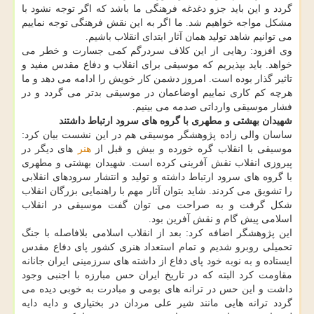
گردد و این باید جزو دغدغه فرهنگی ما باشد كه اگر توجه نشود با
مشكل مواجه خواهیم شد. ما اگر به این نقش فرهنگی توجه نماییم
می توانیم شاهد تولید همان آثار ابتدای انقلاب باشیم.
وی افزود: رهایی از این كلاف سردرگم كمی جسارت و خطر می
خواهد. باید بپذیریم كه موسیقی برای انقلاب و دفاع مقدس مفید و
تاثیر گذار بوده است. امروز دشمن كار خویش را ادامه می دهد و ما
هرچه كم كاری نماییم اوضاعمان در موسیقی بدتر می گردد و در
فشار موسیقی وارداتی صدمه می بینیم.
شهیدان بهشتی و مطهری با گروه های سرود ارتباط داشتند
ساسان والی زاده پژوهشگر موسیقی هم در این نشست بیان كرد:
موسیقی با انقلاب گره خورده و بیش و قبل از
هنر
های دیگر در
پیروزی انقلاب نقش آفرینی كرده است. شهیدان بهشتی و مطهری
با گروه های سرود ارتباط داشته و تولید و انتشار سرودهای انقلابی
را تشویق می كردند. شاید بتوان آثار مهم با راهنمایی بزرگان انقلاب
شكل گرفت و به صراحت می توان گفت موسیقی در انقلاب
اسلامی پیش گام و نقش آفرین بود.
این پژوهشگر اضافه كرد: بعد از انقلاب اسلامی بلافاصله با جنگ
تحمیلی روبرو شدیم و تمام استعداد هنری كشور پای دفاع مقدس
ایستاده و به نوبه خود پای دفاع از داشته های سرزمینی ایران جانانه
مقاومت كرد البته كه در تاریخ ایران حس مبارزه با اجنبی وجود
داشت و این حس در ترانه های بومی و مبادرت به خوبی دیده می
گردد ترانه هایی مانند شیر علی مردان در بختیاری و دایه دایه