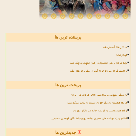
پربیننده ترین ها
سنگی که آسمان شد
اینترنت!
بچه مردم راهی جشنواره زلین جمهوری چک شد
روایت گروه سرود خرم آباد از یک روز غم انگیز
پربحث ترین ها
بارندگی شهابی برساوشی اواخر مرداد در ایران
مریم همتیان بازیگر جوان سینما و تئاتر درگذشت
رقم های عجیب و غریب اجاره در بازار تهران
اعلام ویژه برنامه های هنری پیاده روی جاماندگان اربعین حسینی
جدیدترین ها