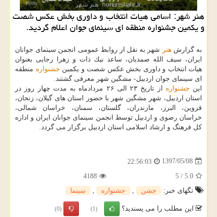
هنر شهر: اسامی هیات انتخاب و داوری بخش عكس شصت
و یكمین جشنواره منطقه ای سینمای جوان اعلام گردید.
به گزارش
هنر
شهر به نقل از روابط عمومی انجمن سینمای جوانان
ایران، سیف الله صمدیان، ساعد نیك ذات و زهرا رجایی بعنوان
هیات انتخاب و داوری بخش عكس شصت و یكمین
جشنواره
منطقه
ای سینمای جوان اردبیل- مشگین شهر معرفی گشتند.
این
جشنواره
از تاریخ ۲۳ الی ۲۶ مردادماه به مدت چهار روز در
استان اردبیل، شهر مشگین شهر با حضور استان های گیلان، زنجان،
قزوین، البرز، مازندران، گلستان، سمنان، خراسان شمالی،
خراسان رضوی و اردبیل توسط انجمن سینمای جوانان ایران و اداره
كل فرهنگ و ارشاد اسلامی استان اردبیل برگزار می گردد.
1397/05/08
22:56:03
4188
5
/
5.0
تگهای خبر:
جشن
,
جشنواره
,
سینما
این مطلب را می پسندید؟
(0)
(1)