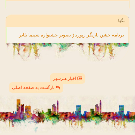
تگها
برنامه
جشن
بازیگر
رپورتاژ
تصویر
جشنواره
سینما
تئاتر
اخبار هنرشهر
بازگشت به صفحه اصلی