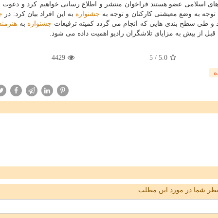
ن های اسلامی عضو هستند فراخوان منتشر و اطلاع رسانی خواهیم كرد و دعوت از 
ه توجه به وضع معیشتی كاركنان و توجه به
جشنواره
به این افراد بیان كرد: در
ج
ارد و طی سطح بندی هایی كه انجام می گردد كمیته ترفیعات
جشنواره
به
هنرمند
بل از بیش به مزایای تلاشگران رادیو اهمیت داده می شود.
4429
5
/
5.0
ه
ظر شما در مورد این مطلب