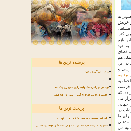
صویر به
ار خویش
مستقل
ی كند.
گیرند. ما در این بازه
 به خود
 و فضای
ملل هم
پربیننده ترین ها
در این
ارسی و
سنگی که آسمان شد
ك
برنامه
اینترنت!
تتامیه
بچه مردم راهی جشنواره زلین جمهوری چک شد
رصت
ادی كه
روایت گروه سرود خرم آباد از یک روز غم انگیز
زار می
س جهانی
پربحث ترین ها
یات در
۶ دقیقه برای ما
رقم های عجیب و غریب اجاره در بازار تهران
 مذهبی
اعلام ویژه برنامه های هنری پیاده روی جاماندگان اربعین حسینی
لبه می