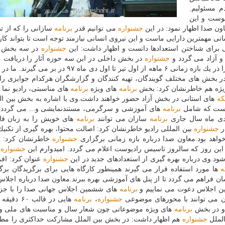
م مسئولیم.
یوست و این
ن صدا اظهار نمود: در این
جشنواره
می توانیم قدر
برنامه
سازانی را كه از ت
نسانی مهمترین دارایی ماست و این نیروی انسانی نیازمند توجه است تا بتواند ك
 برای شناختن استعدادها دانست و اظهار داشت: این
جشنواره
در سه بخش 
و آزاد می گردد و
جشنواره
در بخش داخلی در این سه حوزه آثار را دریافت م
را در یك بازه زمانی ۶ ماهه از اول تیر تا اول دی ماه ۹۷ در بر می 
اییم و در بخش های مختلف گویندگان، تهیه كنندگان و گزارشگران هركدام جوایزی را
یژه هم خاطرنشان كرد: بخش
برنامه
های ویژه
برنامه
های مناسبتی، رادیو نما
كه
های استانی در بخش آزاد حضور خواهند داشت.وی با اشاره به بخش بین ال
 است كه شامل
برنامه
های آموزشی و سرگرمی، مستندنمایشی و... می گردد. 
دی ماه سال جاری
برنامه
سازان می توانند
برنامه
های خویش را به زبان ف
در
جشنواره
بین المللی رادیو خاطرنشان كرد: اصالت محتوا، بهره گیری از تكنی
خواهد بود.معاون صدا درباره بازه زمانی برگزاری
جشنواره
خاطرنشان كرد: اخ
جشنواره
ف
 شود.وی درباره بهره گیری از استعدادهای جدید در این
جشنواره
عنوان كرد: افر
ه
ها مورد استفاده قرار می گیرند همینطور كارگاه هایی برای برگزیدگان برگ
ان فراهم می گردد تا از پنل های آموزشی بهره ببرند.معاون صدا درباره اجلا
این اجلاس دعوت می نماییم و
برنامه
های ششمین اجلاس جهانی صدا را با جزئ
ان می توانند با محورهای موضوعی
جشنواره
،
برنامه
هایی در قالب ۰
 و در بخش
برنامه
های ویژه موضوعاتی چون شعار سال و مناسبت های ملی و
الملل
جشنواره
هم اظهار داشت: در بخش بین الملل مشاركت حداكثری را مطا