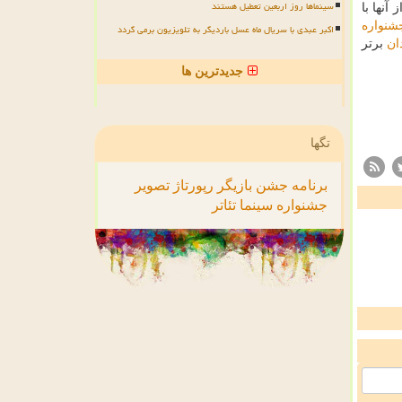
سینماها روز اربعین تعطیل هستند
آنها با
شنواره
اکبر عبدی با سریال ماه عسل باردیگر به تلویزیون برمی گردد
ان
برتر
جدیدترین ها
تگها
برنامه
جشن
بازیگر
رپورتاژ
تصویر
جشنواره
سینما
تئاتر