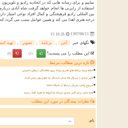
نماییم و برای رسانه هایی كه در اتحادیه رادیو و تلویزیو
استفاده از رایزنی ها انجام خواهد گرفت.شاه آبادی دربار
بین المللی رادیو فرهیختگی و كمال افراد نوعی امتیاز د
درجه هنری اهدا می كند و همین عوامل سبب می گردد كه ق
1397/06/11
15:10:26
تگهای خبر:
آنتن
,
برنامه
,
تصویر
,
تهیه كنند
این مطلب را می پسندید؟
(0)
(1)
تازه ترین مطالب مرتبط
اعلام ویژه برنامه های هنری پیاده روی جاماندگان اربعین حسینی
اکبر عبدی با سریال ماه عسل باردیگر به تلویزیون برمی گردد
شروع پخش سریال ارتباط از شبکه تماشا
خانه تئاتر برای اکبر عبدی ایستاد مدالیوم به مجید قناد رسید
نظرات بینندگان در مورد این مطلب
ن
نام: