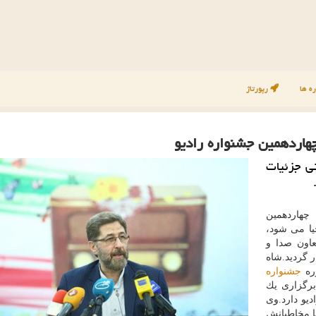
ه ها
رپورتاژ
هاردهمین جشنواره رادیو
ی جزئیات
هاردهمین
یا می شود،
ی معاون صدا و
ر گردید.شاه
وره
جشنواره
برگزاری یك
دیو دارد.وی
ا مخاطبانش