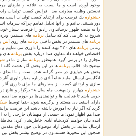
بوجود آورده است و ما نسبت به علاقه و نیازهای مرد
نخستین وظیفه معاونت صدا افزایش كیفیت تولیدات راد
جشنواره
یك فرصت برای ارتقای كیفیت تولیدات است.معاو
دور هستند، بدانیم و از آنها تجلیل نماییم چراكه سرمایه ا
را به منصه ظهور برساند.وی رادیو را فرصت بسیار خوبی
شروع به كار می كند كه شامل
برنامه
های مستمر، ویژه 
برنامه
های مستمر در بخش داخلی
برنامه
های روی
آنتن
زمانی
برنامه
های ۴۲۰ تهیه كننده را داوری می نم
اختصاص خواهند داد.معاون صدا درباره بخش
برنامه
های و
مجازی را در برمی گیرد. همینطور
برنامه
سازان ما در
شب
توضیح داد: قالب
برنامه
ها در این بخش آثار هشت گانه
بخش هم جوایزی در نظر گرفته شده است و تا ابتدای 
انگلیسی ارسال نمایند.شاه آبادی درباره معیار داوری آثار 
سازی و ارتقای كیفیت از معیارهای ما برای داوری آثار 
جشنواره
چهارم اردیبهشت ماه سال ۹۸ برگزار و نتایج در این روز كه سالروز تاسیس رادیوست اعلام می گردد. امیدوارم این
خوبی باشد تا فعالیت ها و توانمندی ها در حوزه صدا دیده
دارای استعدادی هستند و برگزیده شوند حتما توسط
شبك
گردد كه اگر نیاز به آموزش داشته باشند این فرصت برایش
صدا هم اظهار نمود: ما جمعی از میهمانان خارجی را به 
آینده بیان خواهیم كرد.شاه آبادی خاطرنشان كرد: مخاطب
ارسال نمایند. در بخش آزاد موضوعاتی چون دفاع مقدس
همچون این محورها هستند.وی در توضیح بیشتر بخش بین 