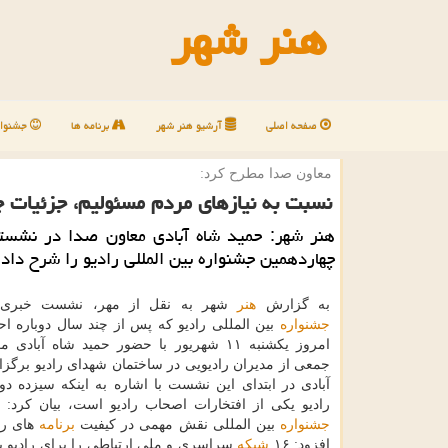
هنر شهر
صفحه اصلی
آرشیو هنر شهر
برنامه ها
جشنوار
معاون صدا مطرح كرد:
نسبت به نیازهای مردم مسئولیم، جزئیات چ
هنر شهر: حمید شاه آبادی معاون صدا در نشست
چهاردهمین جشنواره بین المللی رادیو را شرح داد.
به گزارش
هنر
شهر به نقل از مهر، نشست خبری چ
جشنواره
بین المللی رادیو كه پس از چند سال دوباره اح
امروز یكشنبه ۱۱ شهریور با حضور حمید شاه آباد
جمعی از مدیران رادیویی در ساختمان شهدای رادیو برگزا
آبادی در ابتدای این نشست با اشاره به اینكه سیزده د
رادیو یكی از افتخارات اصحاب رادیو است، بیان كرد: 
جشنواره
بین المللی نقش مهمی در كیفیت
برنامه
های را
افزود: ۱۶
شبكه
سراسری و ملی ارتباطی را برای رادیو ب