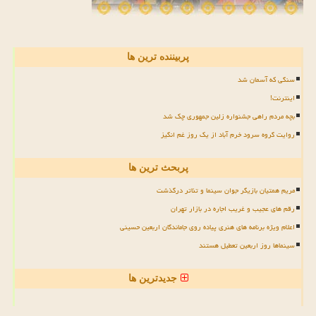
پربیننده ترین ها
سنگی که آسمان شد
اینترنت!
بچه مردم راهی جشنواره زلین جمهوری چک شد
روایت گروه سرود خرم آباد از یک روز غم انگیز
پربحث ترین ها
مریم همتیان بازیگر جوان سینما و تئاتر درگذشت
رقم های عجیب و غریب اجاره در بازار تهران
اعلام ویژه برنامه های هنری پیاده روی جاماندگان اربعین حسینی
سینماها روز اربعین تعطیل هستند
جدیدترین ها