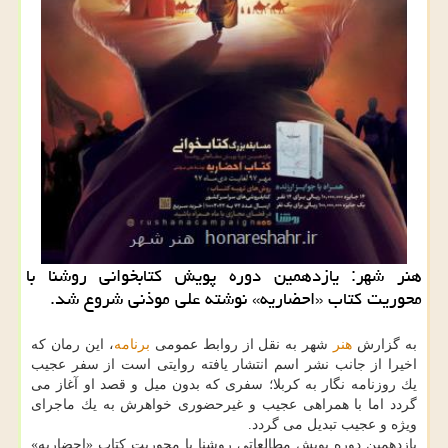
هنر شهر: یازدهمین دوره پویش كتابخوانی روشنا با
محوریت كتاب «احضاریه» نوشته علی موذنی شروع شد.
به گزارش
هنر
شهر به نقل از روابط عمومی
برنامه
، این رمان كه
اخیرا از جانب نشر اسم انتشار یافته روایتی است از سفر عجیب
یك روزنامه نگار به كربلا؛ سفری كه بدون میل و قصد او آغاز می
گردد اما با همراهی عجیب و غیرحضوری خواهرش به یك ماجرای
ویژه و عجیب تبدیل می گردد.
یازدهمین دوره پویش مطالعاتی روشنا با محوریت كتاب «احضاریه»