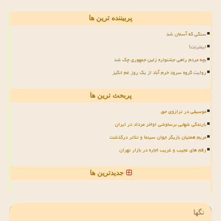
پربیننده ترین ها
سنگی که آسمان شد
اینترنت!
بچه مردم راهی جشنواره زلین جمهوری چک شد
روایت گروه سرود خرم آباد از یک روز غم انگیز
پربحث ترین ها
موسیقی در ترازوی حق
بارندگی شهابی برساوشی اواخر مرداد در ایران
مریم همتیان بازیگر جوان سینما و تئاتر درگذشت
رقم های عجیب و غریب اجاره در بازار تهران
جدیدترین ها
تگها