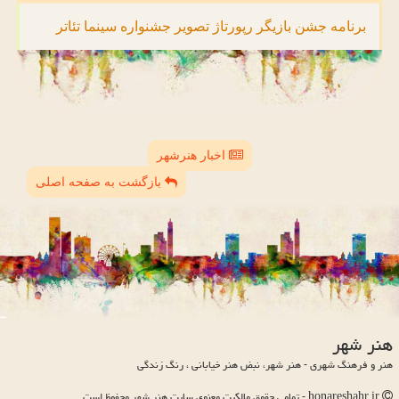
برنامه
جشن
بازیگر
رپورتاژ
تصویر
جشنواره
سینما
تئاتر
اخبار هنرشهر
بازگشت به صفحه اصلی
هنر شهر
هنر و فرهنگ شهری - هنر شهر، نبض هنر خیابانی ، رنگ زندگی
honareshahr.ir - تمامی حقوق مالکیت معنوی سایت هنر شهر محفوظ است