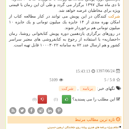
تا دی ماه سال ۱۳۹۷ برگزار می گردد و طی آن این رمان با قیمتی
ویژه برای مخاطبان عرضه خواهد شد.
شركت
كنندگان در این پویش می توانند در كنار مطالعه كتاب از
امكان بهره مندی از ۱۴ جایزه یك میلیون تومانی و یك جایزه ۱۰
میلیون تومانی هم برخوردار شوند.
در روزهای برگزاری یازدهمین دوره پویش كتابخوانی روشنا، رمان
«احضاریه» با استفاده از رجوع به كتابفروشی های معتبر سراسر
كشور و هم ارسال عدد ۷۲ به سامانه ۱۰۰۰۳۰۲۲ قابل تهیه است.
1397/06/24
15:43:13
5109
5
/
5.0
تگهای خبر:
برنامه
,
شركت
این مطلب را می پسندید؟
(0)
(1)
تازه ترین مطالب مرتبط
اعلام ویژه برنامه های هنری پیاده روی جاماندگان اربعین حسینی