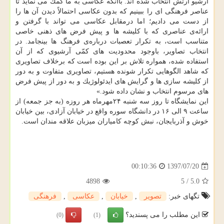
آرشیو ارتش انتخاب شده اند. باآنكه عكاسی به ما كمك می نماید تا
عناصر فرهنگی ای را ببینیم كه بدون عكاسی احتمالاً دیدن آن ها را
از دست می دادیم؛ اما درمقابل عكاسی می تواند با گرفتن و
ارائه‌ی عناصری كه با كلیشه ها و پیش فرض های ذهنی خاصی
متناسب است، به تكرار تعصبات درباره‌ی فرهنگ ها بینجامد. در
انتخاب تصاویر، باوجود محدودیت های كمّی آرشیوی كه از آن
استفاده شده، همواره تلاش بر این بوده است كه برخلاف تصاویری
كه شاهد الگوهایی تكرار شونده هستیم، تصاویری متفاوت و به دور
از كلیشه سازی ها و گرایش های ایدئولوژیك و به دور از پیش فرض
های مرسوم انتخاب و نشان داده شود.»
این نمایشگاه تا روز سه شنبه ۲۴مهرماه هر روزه (به جز جمعه) از
ساعت ۹ الی ۱۶ در دانشگاه سوره واقع در خیابان آزادی، بین خیابان
خوش و آذربایجان، نبش كوچه كامیاران میزبان علاقه مندان است.
1397/07/20
00:10:36
4898
5
/
5.0
تگهای خبر:
تصویر
,
خیابان
,
عكاسی
,
فرهنگی
این مطلب را می پسندید؟
(0)
(1)