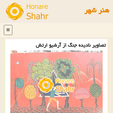
هنر شهر
منو
تصاویر نادیده جنگ از آرشیو ارتش