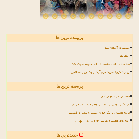
پربیننده ترین ها
سنگی که آسمان شد
اینترنت!
بچه مردم راهی جشنواره زلین جمهوری چک شد
روایت گروه سرود خرم آباد از یک روز غم انگیز
پربحث ترین ها
موسیقی در ترازوی حق
بارندگی شهابی برساوشی اواخر مرداد در ایران
مریم همتیان بازیگر جوان سینما و تئاتر درگذشت
رقم های عجیب و غریب اجاره در بازار تهران
جدیدترین ها