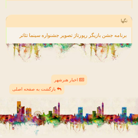
تگها
برنامه
جشن
بازیگر
رپورتاژ
تصویر
جشنواره
سینما
تئاتر
اخبار هنرشهر
بازگشت به صفحه اصلی