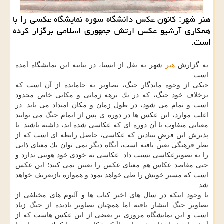
هنر شهر: كانون عكس دانشگاه سوره نمایشگاه عكسی را با
همكاری آرشیو عكس ارتش جمهوری اسلامی برگزار كرده
است.
به گزارش
هنر
شهر به نقل از ایسنا، در بیانیه این نمایشگاه آمده
است:
«یكی از وجوه ماندگار جنگ، تصاویر به جامانده از آن است كه
برخلاف خود جنگ، كه در یك برهه زمانی و مكانی خاص محدود
است و تمام می شود، در طول زمان و مكان امتداد می یابد. در
اغلب موارد، این عكس ها در دوره ی پس از اتمام جنگ می توانند
معنایی متفاوت با آن دوره ای كه عكاسی شده اند، داشته باشند. با
پذیرش این فرضِ بنیادین كه عكاسی، حاصل رابطه ای است كه از
نظر فرهنگی تعین یافته است، آنگاه دیگر نمی توان یك معنای ذاتی
را به تصویرعكاسی نسبت داد. عكاسی به خودی خود هویتی ندارد و
حتی مقاصد عكاس هم معنای عكس را تعیین نمی كنند؛ این عكس
است كه مسیر خویش را طی خواهد نمود و همواره بازتعریف خواهد
شد.
با وجود اینكه در سال های اخیر كتاب ها و آلبوم های مختلفی از
تصاویر جنگ انتشار یافته اما همچنان تصاویر نادیده از جنگ زیاد
است و این نمایشگاه مروری بر بعضی از این عكس هاست كه از