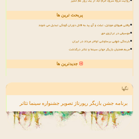
روایت گروه سرود خرم آباد از یک روز غم انگیز
پربحث ترین ها
وقتی هیولای موبایل، تبلت و آی پد به قاتل دوران کودکی تبدیل می شوند
موسیقی در ترازوی حق
بارندگی شهابی برساوشی اواخر مرداد در ایران
مریم همتیان بازیگر جوان سینما و تئاتر درگذشت
جدیدترین ها
تگها
برنامه
جشن
بازیگر
رپورتاژ
تصویر
جشنواره
سینما
تئاتر