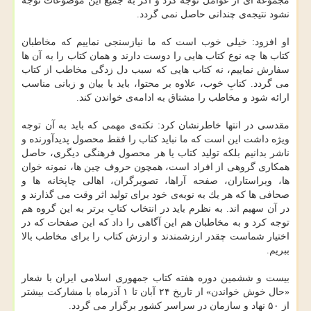
مجموعه ای از عوامل توجه كرد و اگر به جمیع این موضوعات توجه
نشود نتیجه‌ی چندانی حاصل نمی گردد.
او افزود: خیلی خوب است كه ما نیازسنجی نماییم كه مخاطبان
كتاب ها چه نوع كتاب هایی را دوست دارند و همان كتاب را به آن ها
سفارش نماییم، نه كتاب هایی كه سبب دل زدگی مخاطب از كتاب
می گردد. كتابِ خوب، علاوه بر محتوا، باید با بیان و زبانی مناسب
ارائه شود و مخاطب را مشتاق به ادامه‌ی خواندن كند.
مقدسی در انتها خاطرنشان كرد: نكته‌ی مهمی كه باید به آن توجه
ویژه داشت این است كه ما نباید كتاب را فقط محصول پدیدآورنده و
ناشر بدانیم بلكه تولید كتاب یا هر محصول فرهنگی دیگری، حاصل
همكاری گروهی از افراد است، همچون حروف چین ها، نمونه خوان
ها، ویراستاران، صفحه آراها، تصویرگران، اهالی چاپخانه ها و
صحافی ها كه هر یك به نوبه‌ی خود برای تولید اثر وقت می گذارند و
در آن سهیم اند. به نظرم باید در انتخاب كتابِ برتر به این گروه هم
توجه كرد و به مخاطبان هم این آگاهی را داد كه این صفحات كه در
اختیار شماست چقدر ارزشمندند و ارزش كتاب را برای مخاطب بالا
ببریم.
بیست و ششمین دوره هفته كتاب جمهوری اسلامی ایران با شعار
«حال خوش خواندن» از تاریخ ۲۴ آبان تا ۱ آذرماه با مشاركت بیشتر
از ۵۰ نهاد و سازمان در سراسر كشور برگزار می گردد.