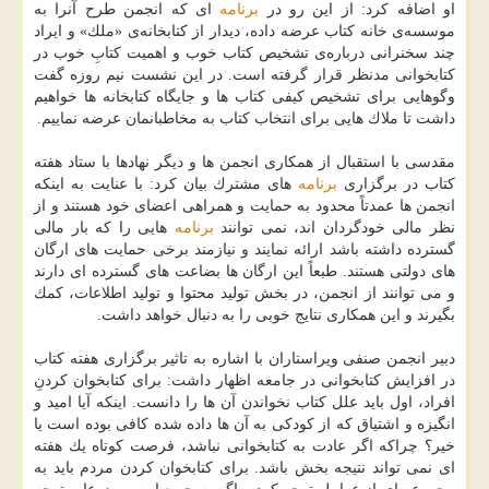
او اضافه كرد: از این رو در
برنامه
ای كه انجمن طرح آنرا به
موسسه‌ی خانه كتاب عرضه داده، دیدار از كتابخانه‌ی «ملك» و ایراد
چند سخنرانی درباره‌ی تشخیص كتاب خوب و اهمیت كتابِ خوب در
كتابخوانی مدنظر قرار گرفته است. در این نشست نیم روزه گفت
وگوهایی برای تشخیص كیفی كتاب ها و جایگاه كتابخانه ها خواهیم
داشت تا ملاك هایی برای انتخاب كتاب به مخاطبانمان عرضه نماییم.
مقدسی با استقبال از همكاری انجمن ها و دیگر نهادها با ستاد هفته
كتاب در برگزاری
برنامه
های مشترك بیان كرد: با عنایت به اینكه
انجمن ها عمدتاً محدود به حمایت و همراهی اعضای خود هستند و از
نظر مالی خودگردان اند، نمی توانند
برنامه
هایی را كه بار مالی
گسترده داشته باشد ارائه نمایند و نیازمند برخی حمایت های ارگان
های دولتی هستند. طبعاً این ارگان ها بضاعت های گسترده ای دارند
و می توانند از انجمن، در بخش تولید محتوا و تولید اطلاعات، كمك
بگیرند و این همكاری نتایج خوبی را به دنبال خواهد داشت.
دبیر انجمن صنفی ویراستاران با اشاره به تاثیر برگزاری هفته كتاب
در افزایش كتابخوانی در جامعه اظهار داشت: برای كتابخوان كردنِ
افراد، اول باید علل كتاب نخواندن آن ها را دانست. اینكه آیا امید و
انگیزه و اشتیاق كه از كودكی به آن ها داده شده كافی بوده است یا
خیر؟ چراكه اگر عادت به كتابخوانی نباشد، فرصت كوتاه یك هفته
ای نمی تواند نتیجه بخش باشد. برای كتابخوان كردن مردم باید به