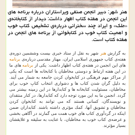
هنر شهر: دبیر انجمن صنفی ویراستاران درباره برنامه های
این انجمن در هفته كتاب اظهار داشت: دیدار از كتابخانه‌ی
«ملك» و ایراد چند سخنرانی درباره‌ی تشخیص كتاب خوب
و اهمیت كتابِ خوب در كتابخوانی از برنامه های انجمن در
هفته كتاب است.
به گزارش
هنر
شهر به نقل از ستاد خبری بیست وششمین دوره‌ی
هفته‌ی كتاب جمهوری اسلامی ایران، مهناز مقدسی درباره‌ی
برنامه
های این انجمن در هفته‌ی كتاب اظهار داشت: یكی از
برنامه
های ما
در این هفته ارتباط و دوستی مخاطبان با كتابخانه ها است كه یكی
از مراكز مهم فرهنگی در كتابخوان كردن جامعه به شمار می آیند.
به دلیل گران شدن كتاب ها و دشواری انتخاب كتابِ خوب برای
مخاطبان، مسئولیت كتابخانه ها و كتابدارها در این زمینه بیشتر می
گردد. انجمن ما به این مورد توجه دارد كه كتابدارها، در كنار منتقدان
و نویسندگان، كسانی هستند كه می توانند به كتابخوان كردن
مخاطبان و تشویق آنها، كمك مؤثری داشته باشند. كتابداران ضمن
اینكه در گردآوری كتاب های خوب همت می گمارند در آگاهی بخشی
و عرضه‌ی كتاب خوب به مخاطبان، با عنایت به سلیقه و علایقشان
بسیار مؤثرند.