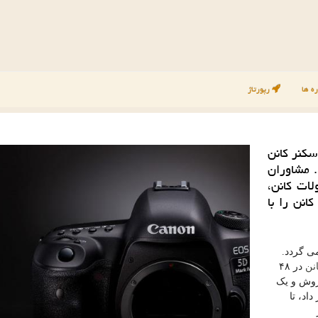
ه ها
رپورتاژ
سكنر كانن
. مشاوران
لات كانن،
انن را با
می گردد.
نن
در ۴۸
روش و یک
داد، تا