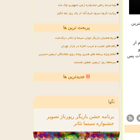
بچه مردم راهی جشنواره زلین جمهوری چک شد
روایت گروه سرود خرم آباد از یک روز غم انگیز
رین
پربحث ترین ها
مریم همتیان بازیگر جوان سینما و تئاتر درگذشت
 از
رقم های عجیب و غریب اجاره در بازار تهران
اعلام ویژه برنامه های هنری پیاده روی جاماندگان اربعین حسینی
مات پس
سینماها روز اربعین تعطیل هستند
جدیدترین ها
تگها
برنامه
جشن
بازیگر
رپورتاژ
تصویر
جشنواره
سینما
تئاتر