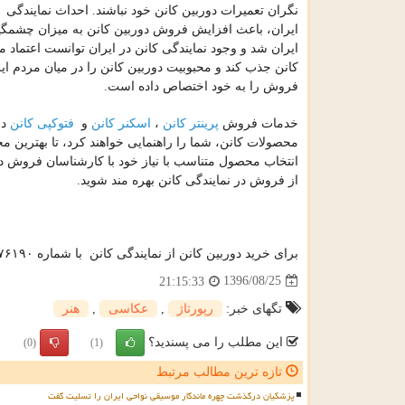
نگران تعمیرات دوربین کانن خود نباشند. احداث نمایندگی 
ایران، باعث افزایش فروش دوربین کانن به میزان چشمگی
ایران شد و وجود نمایندگی کانن در ایران توانست اعتماد م
کانن جذب کند و محبوبیت دوربین کانن را در میان مردم ا
فروش را به خود اختصاص داده است.
پرینتر کانن
اسکنر کانن
فتوکپی کانن
خدمات فروش
،
و
در
محصولات کانن، شما را راهنمایی خواهند کرد، تا بهترین محص
انتخاب محصول متناسب با نیاز خود با کارشناسان فروش در
از فروش در نمایندگی کانن بهره مند شوید.
برای خرید دوربین کانن از نمایندگی کانن با شماره ۶۶۵۷۶۱۹۰ – ۰۲۱ تماس حاصل فرمایید
1396/08/25
21:15:33
تگهای خبر:
رپورتاژ
,
عكاسی
,
هنر
این مطلب را می پسندید؟
(0)
(1)
تازه ترین مطالب مرتبط
پزشکیان درگذشت چهره ماندگار موسیقی نواحی ایران را تسلیت گفت