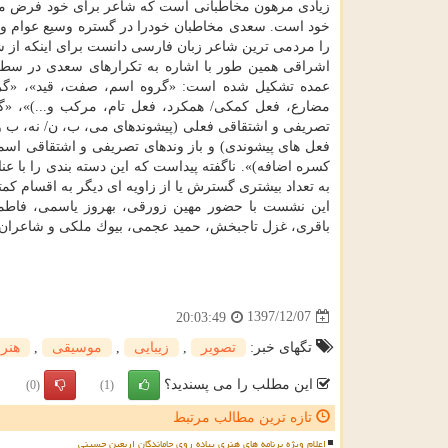
زیادی مرهون مخاطبانی است كه شاعر برای خود فرض می ك
خود است. سعدی مخاطبان خودرا در گستره وسیع عوام و 
را مردمی ترین شاعر زبان فارسی دانست برای اینكه از ش
اشراقی همین طور با اشاره به تكرارهای سعدی در سطح 
عمده تشكیل شده است: «گروه اسم، صفت، قید»، «گر
مضارع، فعل كمكی/ همكرد، فعل تام، مركب و...)»، «گر
تصریفی و اشتقاقی فعلی (پیشوندهای می، ب، ن/ نه، ب و پ
فعل های پیشوندی) و باز وندهای تصریفی و اشتقاقی اس
كسره اضافه)». ناگفته پیداست كه این دسته بندی را با عن
به تعداد بیشتری گسترش یا از زاویه ای دیگر به اقسام كمت
باقری، غزل تاجبخش، حمید عجمی، بیوك ملكی و شاعران و 
1397/12/07
20:03:49
تگهای خبر:
تصویر
,
زیبایی
,
موسیقی
,
هنر
این مطلب را می پسندید؟
(0)
(1)
تازه ترین مطالب مرتبط
اعلام ویژه برنامه های هنری پیاده روی جاماندگان اربعین حسینی