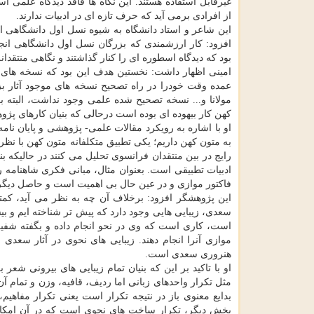
غیرقابل استفاده هستند. این نگاه ها فاقد دیدگاه علمی ا
از افرادی برمی آید كه حرف تازه ای در ادبیات ندارند.
این شاعر و استاد دانشگاه به شیوه نسل اول دانشگاهی ا
افزود: كار ارزشمندی كه بزرگان نسل اول دانشگاهی انجا
بود كه دیدگاه اسطوره ای را كنار گذاشتند و نگاهی منتقدا
امینی اظهار داشت: نخستین هدف این بود كه نسخه های 
عمده وقت خودرا در راه تصحیح نسخه های موجود آثار بز
مولانا و... نسخه تصحیح شده علمی وجود نداشت، البته 
كهن كار بیهوده ای بوده است درحالی كه بنیان كارهای پژ
او با اشاره به رویكرد مقالات علمی- پژوهشی و پایان نا
به متون كهن داریم؛ یكی تطبیق متكلفانه متون كهن با نظری
رایج در بین منتقدان فرانسوی تحلیل می كنند در حالیكه ب
ادبیات تطبیقی است. بعنوان مثال، مبانی فكری شاهنامه را
فاكتور موازی و در عین حال بی اهمیت است و حاصل دیگری
این پژوهشگر افزود: برخلاف آن چه به نظر می آید، كمتر
سعدی، زیبایی هایی وجود دارد كه پیش تر شناخته ایم و ب
است، كاری است كه وی در نحو انجام داده و بگفته شفی
موازی آنرا انجام دهند. زیبایی های نحوی در آثار سع
هنروری سعدی است.
او با تاكید بر این كه بنیان تمام زیبایی های بیرونی شعر
مثل تكرار واحدهای زبانی اما ردیف، قافیه، وزن و تمام
بدایع معنوی باز در نتیجه تكرار است یعنی تكرار مفاهیم
بخش دیگر، تكرار ساخت های نحوی است كه در آن امكانا