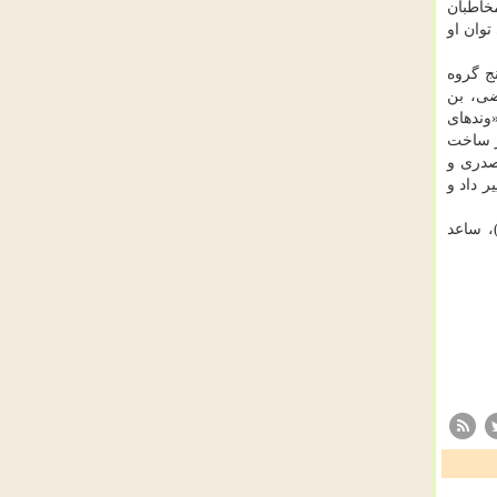
خاطبان
وان او
ج گروه
ضی، بن
وندهای
در ساخت
صدری و
ر داد و
شست با حضور مهین زورقی، بهروز یاسمی، فاطمه راكعی، رسول مرادی، مهدی علمی، مصطفی سلیمی (شهردار منطقه ۳)، ساعد