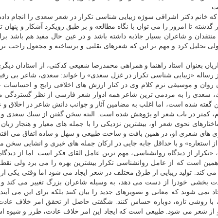
ت.
 كه خانم دكتر اشراقی سوژه زیبایی شناسی تكرار در شعر سعدی را انجام داده 
ذشته تا امروز را می توان با نگاه مطالعه و بر طبق رویكرد آشكار و پنهان تر
منتقدان و شاعران بسیار جاذبه داشته باشد و در عین حال مفید هم باشد برای
ی تحلیل كرد و مهم تر این كه شعرهای تقلبی و برساخته و مجعول راحت تر 
داریان بعنوان استاد راهنما و همراهی محمدرضا شفیعی كدكنی، از استادان دیگر
ی از رساله «زیبایی شناسی تكرار در غزل سعدی» را خواند: سعدی، شاعر بی رق
 روان و موسیقی نرم كلام وی در كنار ارزش های اخلاقی رایج و احساسات ع
، سعدی را به مردمی ترین شاعر همه ادوار شعر فارسی از نظر گستردگی م
 گفته شده است، اما اغلب به مضامین آثار و جوانب دانش شاعر در اخلاق و ع
فرم، كمتر در باب شعر او پژوهش شده است. البته سخن گفتن از سبك سعدی و
تارهای نحوی شعر او، بیشترین نزدیكی را با جمله های معیار و هنجار زبان
زی های شعری او، در همین بافت و ساخت طبیعی و سهل و ساده اتفاق می افتد
 از استعاره» و با حداقل جابه جایی در اركان جمله های خبری و انشایی سخن م
 «تكرار از دیدگاه روانشناسی، مهم ترین عامل القای فكر است. اما از دیدگاه
ن است كه از عامل روانشناسی تكرار بیشترین بهره را می برد ولی نق
كند. تولید زیبایی از طرق مختلف در شعر ایجاد می شود اما وقتی یكی از ا
 لذت بخشی خودرا از دست می دهد، به وسیله شاعران بزرگ تغییر می كند و 
اد نمی شوند كه معانی و تصویرهای جدید را بیان كنند بلكه برای این می آین
، با روشی تازه، دوباره حساس كنند. شگفتی حاصل از تحقق امر خلاف عاد
 شعر می شود. طبیعی است كه ایجاد این امر خلاف عادت، طرز و شیوه اش