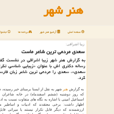
هنر شهر
صفحه اصلی
آرشیو هنر شهر
برنامه ها
جشنوار
زیبا اشراقی:
سعدی مردمی ترین شاعر ماست
به گزارش هنر شهر زیبا اشراقی در نشست گفتگ
رساله دكتری اش با عنوان «زیبایی شناسی تكرا
سعدی»، سعدی را مردمی ترین شاعر زبان فار
كرد.
به گزارش
هنر
شهر به نقل از ایسنا برمبنای خبر رسیده، 
كه روز دوشنبه (ششم اسفندماه) در خانه شاعران ب
اسماعیل امینی با اشاره به نگاه های متفاوت نسبت به اد
اظهار داشت: برخی معتقدند كه ادبیات و اساطیر ما
ارزشمندند كه دیگر قابل تكرار نیستند یا میراثی قابل 