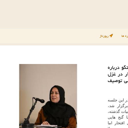
ه ها
رپورتاژ
و درباره
ر در غزل
سی توصیف
در این جلسه
رگزار شد،
بیات گذشته،
 گنج هایی
افتخار اما