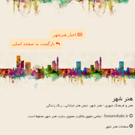
اخبار هنرشهر
بازگشت به صفحه اصلی
هنر شهر
هنر و فرهنگ شهری - هنر شهر، نبض هنر خیابانی ، رنگ زندگی
honareshahr.ir - تمامی حقوق مالکیت معنوی سایت هنر شهر محفوظ است
صفحات هنر شهر