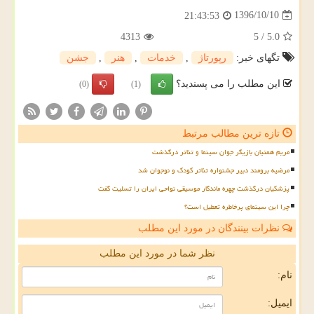
1396/10/10
21:43:53
4313
5
/
5.0
تگهای خبر:
رپورتاژ
,
خدمات
,
هنر
,
جشن
این مطلب را می پسندید؟
(0)
(1)
تازه ترین مطالب مرتبط
مریم همتیان بازیگر جوان سینما و تئاتر درگذشت
مرضیه برومند دبیر جشنواره تئاتر کودک و نوجوان شد
پزشکیان درگذشت چهره ماندگار موسیقی نواحی ایران را تسلیت گفت
چرا این سینمای پرخاطره تعطیل است؟
نظرات بینندگان در مورد این مطلب
نظر شما در مورد این مطلب
نام:
ایمیل: