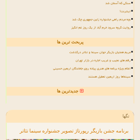
سنگی که آسمان شد
اینترنت!
بچه مردم راهی جشنواره زلین جمهوری چک شد
روایت گروه سرود خرم آباد از یک روز غم انگیز
پربحث ترین ها
مریم همتیان بازیگر جوان سینما و تئاتر درگذشت
رقم های عجیب و غریب اجاره در بازار تهران
اعلام ویژه برنامه های هنری پیاده روی جاماندگان اربعین حسینی
سینماها روز اربعین تعطیل هستند
جدیدترین ها
تگها
برنامه
جشن
بازیگر
رپورتاژ
تصویر
جشنواره
سینما
تئاتر