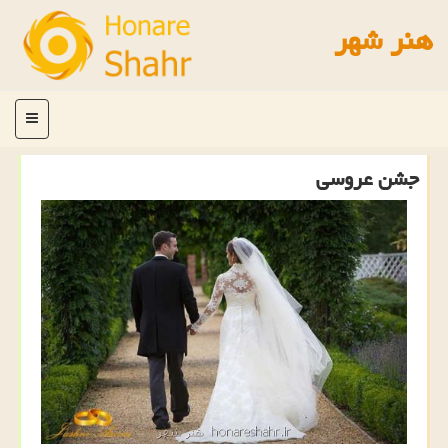
هنر شهر
منو
جشن عروسی