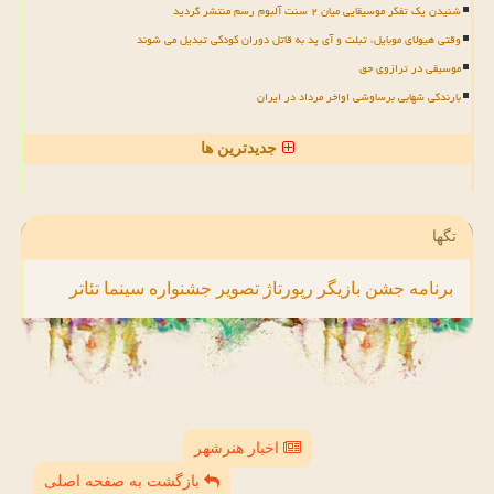
شنیدن یک تفکر موسیقایی میان ۲ سنت آلبوم رسم منتشر گردید
وقتی هیولای موبایل، تبلت و آی پد به قاتل دوران کودکی تبدیل می شوند
موسیقی در ترازوی حق
بارندگی شهابی برساوشی اواخر مرداد در ایران
جدیدترین ها
تگها
برنامه
جشن
بازیگر
رپورتاژ
تصویر
جشنواره
سینما
تئاتر
اخبار هنرشهر
بازگشت به صفحه اصلی