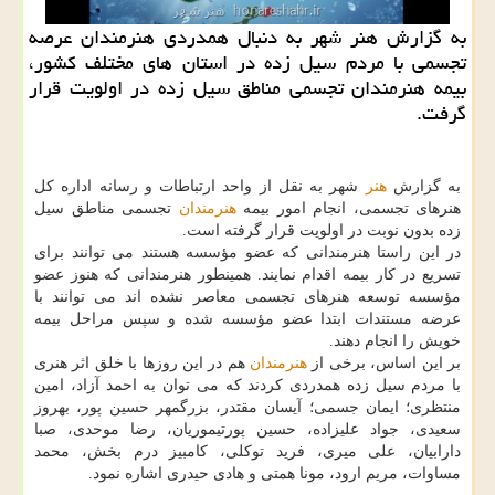
به گزارش هنر شهر به دنبال همدردی هنرمندان عرصه
تجسمی با مردم سیل زده در استان های مختلف كشور،
بیمه هنرمندان تجسمی مناطق سیل زده در اولویت قرار
گرفت.
به گزارش
هنر
شهر به نقل از واحد ارتباطات و رسانه اداره كل
هنرهای تجسمی، انجام امور بیمه
هنرمندان
تجسمی مناطق سیل
زده بدون نوبت در اولویت قرار گرفته است.
در این راستا هنرمندانی كه عضو مؤسسه هستند می توانند برای
تسریع در كار بیمه اقدام نمایند. همینطور هنرمندانی كه هنوز عضو
مؤسسه توسعه هنرهای تجسمی معاصر نشده اند می توانند با
عرضه مستندات ابتدا عضو مؤسسه شده و سپس مراحل بیمه
خویش را انجام دهند.
بر این اساس، برخی از
هنرمندان
هم در این روزها با خلق اثر هنری
با مردم سیل زده همدردی كردند كه می توان به احمد آزاد، امین
منتظری؛ ایمان جسمی؛ آیسان مقتدر، بزرگمهر حسین پور، بهروز
سعیدی، جواد علیزاده، حسین پورتیموریان، رضا موحدی، صبا
دارابیان، علی میری، فرید توكلی، كامبیز درم بخش، محمد
مساوات، مریم ارود، مونا همتی و هادی حیدری اشاره نمود.