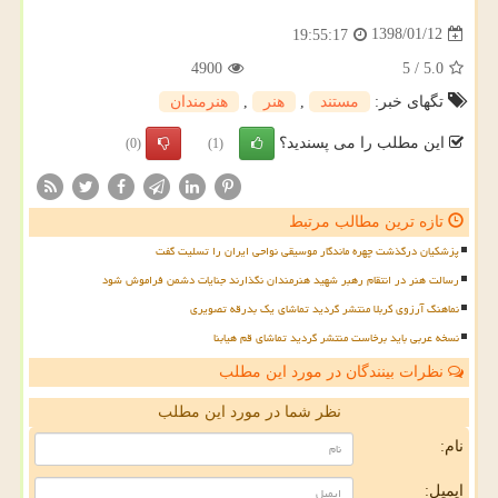
1398/01/12
19:55:17
4900
5
/
5.0
تگهای خبر:
مستند
,
هنر
,
هنرمندان
این مطلب را می پسندید؟
(0)
(1)
تازه ترین مطالب مرتبط
پزشکیان درگذشت چهره ماندگار موسیقی نواحی ایران را تسلیت گفت
رسالت هنر در انتقام رهبر شهید هنرمندان نگذارند جنایات دشمن فراموش شود
نماهنگ آرزوی کربلا منتشر گردید تماشای یک بدرقه تصویری
نسخه عربی باید برخاست منتشر گردید تماشای قم هیابنا
نظرات بینندگان در مورد این مطلب
نظر شما در مورد این مطلب
نام:
ایمیل: