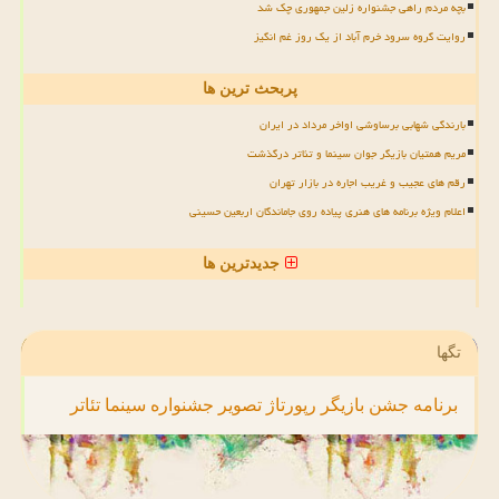
بچه مردم راهی جشنواره زلین جمهوری چک شد
روایت گروه سرود خرم آباد از یک روز غم انگیز
پربحث ترین ها
بارندگی شهابی برساوشی اواخر مرداد در ایران
مریم همتیان بازیگر جوان سینما و تئاتر درگذشت
رقم های عجیب و غریب اجاره در بازار تهران
اعلام ویژه برنامه های هنری پیاده روی جاماندگان اربعین حسینی
جدیدترین ها
تگها
برنامه
جشن
بازیگر
رپورتاژ
تصویر
جشنواره
سینما
تئاتر