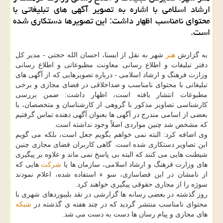
ارشاد اسلامی با اشاره به تصویر آگهی های تبلیغاتی با
محتوای نامناسب اظهار داشت: این تصویرها دستكاری شده
است.
به گزارش
هنر
شهر به نقل از ایسنا، احسان الله حجتی - مدیر كل
دفتر تبلیغات و اطلاع رسانی معاونت مطبوعاتی و اطلاع رسانی
وزارت فرهنگ و ارشاد اسلامی - درباره تصویرهایی كه از آگهی های
تبلیغاتی با محتوای نامناسب و ضداخلاقی در فضای مجازی و برخی
مطبوعات انتشار یافته است، اظهار داشت: ضمن بررسی
كارشناسی تصاویر مذكور با گروهی از كارشناسان و متخصصان، با
بعضی از اسامی مندرج در آگهی ها بعنوان آگهی دهنده تماس گرفتیم
كه مشخص شد چنین مواردی اصلاً وجود نداشته است.
وی اضافه كرد: البته نمی خواهم بگویم جعل است، بلكه می گویم
این تصاویر دستكاری شده است. گاهی كاربران فضای مجازی چنین
شیطنت هایی می كنند كه البته بی پاسخ نمی ماند و علاوه بر پیگیری
های وزارت فرهنگ و ارشاد اسلامی، سازمان ها یا
شركت
هایی كه
از نامشان در این فضاسازی، سو ء استفاده شده، اعلام نمودند
سوژه را از مجاری حقوقی پیگیری خواهند كرد.
روز گذشته در بعضی رسانه ها گزارشی در نقد بلیبوردهای شهری با
محتوای نامناسب منتشر گردید كه در چند هفته ی گذشته در
شبكه
های مجازی و پیام رسان ها دست به دست می شد.