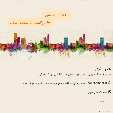
اخبار هنرشهر
بازگشت به صفحه اصلی
هنر شهر
هنر و فرهنگ شهری - هنر شهر، نبض هنر خیابانی ، رنگ زندگی
honareshahr.ir - تمامی حقوق مالکیت معنوی سایت هنر شهر محفوظ است
صفحات هنر شهر
درباره ما
بکلینک معتبر