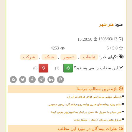
منبع:
هنر شهر
1398/03/13
15:28:50
4253
5
/
5.0
تگهای خبر:
تبلیغات
,
تصویر
,
شبكه
,
شركت
این مطلب را می پسندید؟
(0)
(1)
تازه ترین مطالب مرتبط
بارندگی شهابی برساوشی اواخر مرداد در ایران
اعلام ویژه برنامه های هنری پیاده روی جاماندگان اربعین حسینی
اکبر عبدی با سریال ماه عسل باردیگر به تلویزیون برمی گردد
شروع پخش سریال ارتباط از شبکه تماشا
نظرات بینندگان در مورد این مطلب