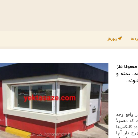
ه ها
رپورتاژ
عمولا فلز
. بدنه و
شوند.
 واقع وجه
که معمولاً
د کانکس‌ها
خ دار آنها