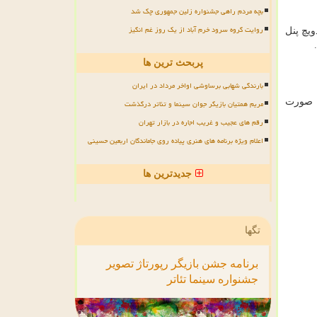
بچه مردم راهی جشنواره زلین جمهوری چک شد
روایت گروه سرود خرم آباد از یک روز غم انگیز
ویچ پنل
پربحث ترین ها
بارندگی شهابی برساوشی اواخر مرداد در ایران
ه صورت
مریم همتیان بازیگر جوان سینما و تئاتر درگذشت
رقم های عجیب و غریب اجاره در بازار تهران
اعلام ویژه برنامه های هنری پیاده روی جاماندگان اربعین حسینی
جدیدترین ها
تگها
برنامه
جشن
بازیگر
رپورتاژ
تصویر
جشنواره
سینما
تئاتر