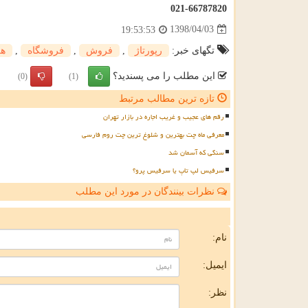
021-66787820
1398/04/03
19:53:53
تگهای خبر:
رپورتاژ
,
فروش
,
فروشگاه
,
هز
این مطلب را می پسندید؟
(0)
(1)
تازه ترین مطالب مرتبط
رقم های عجیب و غریب اجاره در بازار تهران
معرفی ماه چت بهترین و شلوغ ترین چت روم فارسی
سنگی که آسمان شد
سرفیس لپ تاپ یا سرفیس پرو؟
نظرات بینندگان در مورد این مطلب
ن
نام:
ایمیل:
نظر: