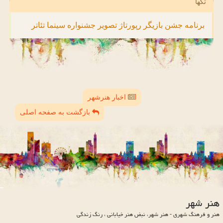
تگها
برنامه
جشن
بازیگر
رپورتاژ
تصویر
جشنواره
سینما
تئاتر
اخبار هنرشهر
بازگشت به صفحه اصلی
هنر شهر
هنر و فرهنگ شهری - هنر شهر، نبض هنر خیابانی ، رنگ زندگی