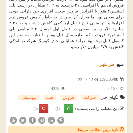
فروش آن هم با افزایشی ۲۱ درصدی به ۲.۰۲ میلیار دلار رسید. پلی
استیشن۴ هنوز با افزایش فروش سخت افزاری خود دارایی خوبی
برای سونی بود اما میزان كل سودش به خاطر كاهش فروش نرم
افزارها و اثر منفی نرخ تبدیل ارز كمی كاهش داشت و به ۴.۲۱
میلیارد دلار رسید. سونی در فصل اول امسال ۳.۲ میلیون پلی
استیشن۴ فروخت كه اندازه سال قبل بود و با عنایت به سن این
كنسول قابل توجه بود. درآمد عملیاتی بخش گیمینگ شركت با اندكی
كاهش به ۶۷۹ میلیون دلار رسید.
منبع:
هنر شهر
1398/05/08
22:25:12
4239
5
/
5.0
تگهای خبر:
شركت
,
فروش
,
فیلم
,
موسیقی
این مطلب را می پسندید؟
(0)
(1)
تازه ترین مطالب مرتبط