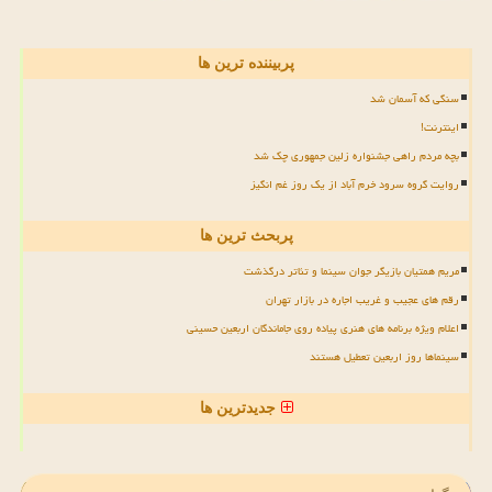
پربیننده ترین ها
سنگی که آسمان شد
اینترنت!
بچه مردم راهی جشنواره زلین جمهوری چک شد
روایت گروه سرود خرم آباد از یک روز غم انگیز
پربحث ترین ها
مریم همتیان بازیگر جوان سینما و تئاتر درگذشت
رقم های عجیب و غریب اجاره در بازار تهران
اعلام ویژه برنامه های هنری پیاده روی جاماندگان اربعین حسینی
سینماها روز اربعین تعطیل هستند
جدیدترین ها