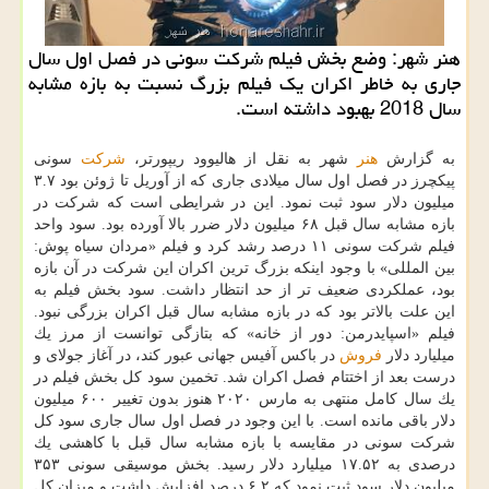
هنر شهر: وضع بخش فیلم شركت سونی در فصل اول سال
جاری به خاطر اكران یك فیلم بزرگ نسبت به بازه مشابه
سال 2018 بهبود داشته است.
به گزارش
هنر
شهر به نقل از هالیوود ریپورتر،
شركت
سونی
پیكچرز در فصل اول سال میلادی جاری كه از آوریل تا ژوئن بود ۳.۷
میلیون دلار سود ثبت نمود. این در شرایطی است كه شركت در
بازه مشابه سال قبل ۶۸ میلیون دلار ضرر بالا آورده بود. سود واحد
فیلم شركت سونی ۱۱ درصد رشد كرد و فیلم «مردان سیاه پوش:
بین المللی» با وجود اینكه بزرگ ترین اكران این شركت در آن بازه
بود، عملكردی ضعیف تر از حد انتظار داشت. سود بخش فیلم به
این علت بالاتر بود كه در بازه مشابه سال قبل اكران بزرگی نبود.
فیلم «اسپایدرمن: دور از خانه» كه بتازگی توانست از مرز یك
میلیارد دلار
فروش
در باكس آفیس جهانی عبور كند، در آغاز جولای و
درست بعد از اختتام فصل اكران شد. تخمین سود كل بخش فیلم در
یك سال كامل منتهی به مارس ۲۰۲۰ هنوز بدون تغییر ۶۰۰ میلیون
دلار باقی مانده است. با این وجود در فصل اول سال جاری سود كل
شركت سونی در مقایسه با بازه مشابه سال قبل با كاهشی یك
درصدی به ۱۷.۵۲ میلیارد دلار رسید. بخش موسیقی سونی ۳۵۳
میلیون دلار سود ثبت نمود كه ۶.۲ درصد افزایش داشت و میزان كل