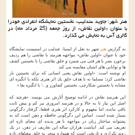
هنر شهر: جاوید عندلیب، نخستین نمایشگاه انفرادی خودرا
با عنوان «اولین نقاش» از روز جمعه (25 مرداد ماه) در
گالری آس به نمایش می گذارد.
به گزارش
هنر
شهر به نقل از ایسنا، عندلیب در استیمنت نمایشگاه
خود با عنوان «اولین نقاش» مواجهه هنرمند با نقاشی را هم ردیف
برخورد بشر با هر فنی می شمرد و خلق نقاشی را با نخستین كشف
ها و توانایی های انسان مقایسه می كند.
او نوشته است: «اولین نقاش یعنی انسانی كه برای نخستین بار
نقاشی كرد؛ مسلما نه با هدف خلق یك اثر هنری بلكه با انگیزه ای
مشابه با نخستین شكارچی، نخستین كشاورز و...؛ با انگیزه بقا.»
این هنرمند نقاش در ادامه توضیح آثارش می نویسد: «هرچند كه
اصل این نیاز تا به حالا و در هنرمند امروزی نیز كم و بیش ثابت
باقی مانده، اما مفهوم و كاركرد اثر هنری قطعا، گرفتار دگرگونی
بسیار شده است. اساس این دگرگونی حافظه و ذهن است كه به
پشتوانه ساختار زبان در مواجهه با هر پدیده ای معنای تازه ای
تعریف می كند. انباشت هزاران ساله این تعاریف در ذهن، در یك
روند تكراری و تاریخی است كه همواره منجر به خلق معناهای تازه