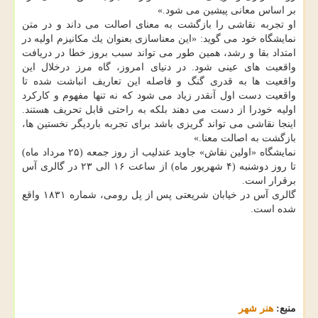
بر اساس معانی پیشین می شود.»
او تجربه نقاشی را بازگشت به معنای اصالت می داند و در متن
نمایشگاه خود می گوید: «این معناسازی بعنوان یك مكانیزم اولیه در
امتداد بقا و رشد، همین طور می تواند سبب بروز خطا در دریافت
واقعیت های عینی شود. در دنیای امروز، گاه مرز درخلال این
واقعیت ها به قدری گنگ و فاصله این تعاریف انباشت شده تا
واقعیت دست اول آنقدر زیاد می شود كه نه تنها مفهوم و كاركرد
اولیه خودرا از دست می دهند بلكه به راحتی قابل تحریف هستند.
اینجا نقاشی می تواند گریزی باشد برای تجربه باردیگر نخستین ها،
بازگشت به اصالت معنا.»
نمایشگاه «اولین نقاش» جاوید عندلیب از روز جمعه (۲۵ مرداد ماه)
تا روز دوشنبه (۴ شهریور ماه) از ساعت ۱۶ الی ۲۳ در گالری آس
برقرار است.
گالری آس در خیابان شریعتی پس از پل رومی، شماره ۱۸۳۱ واقع
شده است.
منبع:
هنر شهر