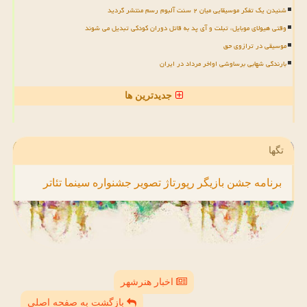
شنیدن یک تفکر موسیقایی میان ۲ سنت آلبوم رسم منتشر گردید
وقتی هیولای موبایل، تبلت و آی پد به قاتل دوران کودکی تبدیل می شوند
موسیقی در ترازوی حق
بارندگی شهابی برساوشی اواخر مرداد در ایران
جدیدترین ها
تگها
برنامه
جشن
بازیگر
رپورتاژ
تصویر
جشنواره
سینما
تئاتر
اخبار هنرشهر
بازگشت به صفحه اصلی