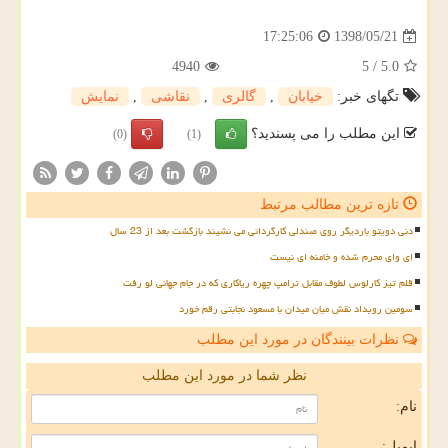
1398/05/21
17:25:06
4940
5
/
5.0
تگهای خبر:
خیابان
,
گالری
,
نقاشی
,
نمایش
این مطلب را می پسندید؟
(0)
(1)
تازه ترین مطالب مرتبط
دنی دویتو باردیگر روی صندلی کارگردانی می نشیند بازگشت بعد از 23 سال
ای وای محرم شده و خامنه ای نیست
قلم تیز کارلوس لطوف مقابل ترامپ چهره ریاکاری که در جام جهانی لو رفت
سومین رویداد نقش میان میدان با مسعود نجابتی رقم خورد
نظرات بینندگان در مورد این مطلب
نظر شما در مورد این مطلب
نام:
ایمیل: