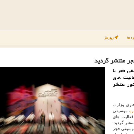
ه ها
رپورتاژ
جر منتشر گردید
ی فجر با
الیت های
ور منتشر
نری وزارت
ره
موسیقی
عالیت های
شر گردید.
موسیقی فجر