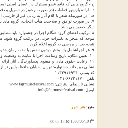
ج - گروه هایی كه فاقد عضو مشترك در اعضای اصلی (سرپر
د - ارائه پارتیتور قطعات (در صورت وجود) در تسهیل و دقت
هـ - در صورتیكه شعر یا كلام آثار به زبانی غیر از فارسی
۷. در صورت توافق و صلاحدید هیأت انتخاب، گروه­ های ش
دیگر حضور می­ یابند.
۸. تركیب اعضای گروه هنگام اجرا در جشنواره باید مطابق
موجه كه منجر به تغییرات جزیی در تركیب گروه شود، س
نتیجه بعد از بررسی به گروه اعلام گردد.
۹. هر اجراشامل یك بخش، بدون تنفس با مدت زمان حدود حداكثر ۶۰ دقیقه خواهد بود.
۱۰. تعیین مكان، تاریخ وساعت اجرا با عنایت به وضعیت و شرایط فنی در اختیار ستاد جشنواره است.
۱۱. رعایت حقوق مادی و معنوی پدیدآورندگان آثار ارائه شده در جشنواره (موسیقی، شعر، ترانه وكلام) به عهده متقاضی است.
نشانی دبیرخانه جشنواره: تهران، خیابان حافظ، پایین تر از
كد پستی: ۱۱۳۳۹۱۴۹۳۴
تلفن: ۶۶۷۲۱۱۷۰-۰۲۱
نشانی تار نمای اینترنتی: www.fajrmusicfestival.com
ایمیل: info@fajrmusicfestival.com
منبع:
هنر شهر
1398/06/10
00:05:18