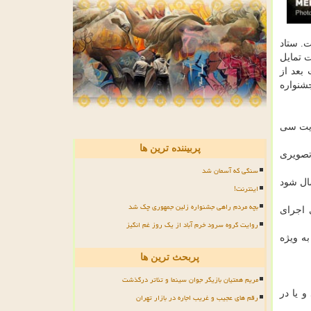
. ستاد
 تمایل
بعد از
شنواره
ایت سی
پربیننده ترین ها
تصویری
سنگی که آسمان شد
شكلی ارسال شود
اینترنت!
بچه مردم راهی جشنواره زلین جمهوری چک شد
 اجرای
روایت گروه سرود خرم آباد از یک روز غم انگیز
به ویژه
پربحث ترین ها
مریم همتیان بازیگر جوان سینما و تئاتر درگذشت
 یا در
رقم های عجیب و غریب اجاره در بازار تهران