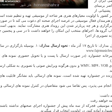
ی ایران از
خوان حاضر برمبنای
شتیبانی از
 كشور با اولویت معیارهای هنری هر شاخه از موسیقی تهیه و تنظیم شده است
ها و هنرمندان فعال موسیقی در عرصه اجرای صحنه ای دعوت می كند تا در صورت
برگزاری و هر چه پربارتر شدن این رویداد هنری مشاركت نمایند. بدیهی است 
ب گروه ­ها، اجراهای منتخب این امكان را خواهند داشت تا در سی و پنجمین ج
ونه تصویری از اجرا
ك: تا تاریخ ۱۷ آذر ماه
- نحوه ارسال مدارك:
۱. بوسیله بارگزاری در س
رخانه جشنواره. (در صورت ارسال با پست و یا تحویل حضوری نمونه های 
۳. نمونه تصویری باید حداقل ۱۰ دقیقه با یكی از فرمت های WMV، MP۴، VOB و بدون هرگونه ویرایش صوتی یا تصویری به 
.
 زنده در جشنواره تهیه شده است، نمونه های ارسالی باید نشانگر قابلیت های
ی انجام می پذیرد، پس تقاضا می شود متقاضیان در كنترل نمونه های ارسالی و 
ه خواهند رفت.
وسیقی فجركه از سه ماه پیش از جشنواره اجرای صحنه­ای نداشته باشند و
اره آماده كنند، در اولویت انتخاب قرار می­گیرند.