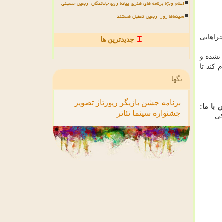
اعلام ویژه برنامه های هنری پیاده روی جاماندگان اربعین حسینی
سینماها روز اربعین تعطیل هستند
جراهایی
جدیدترین ها
 نشده و
كند تا
تگها
برنامه
جشن
بازیگر
رپورتاژ
تصویر
 با ما:
جشنواره
سینما
تئاتر
كی.