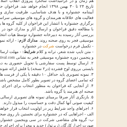
هم زمان و در گرامیداشت سالگرد پیروزی انقلاب اسلام
تاریخ ۲۴ تا ۳۰ بهمن ۱۳۹۸ انجام خواهد شد. فرا
آیین­نامه جشنواره و با هدف شناسایی، ظرفیت سازی و پ
فعالیت های خلاقانه هنرمندان و گروه های موسیقی سراسر
برگزاری جشنواره با انتشار این فراخوان از كلیه گروه 
با مطالعه دقیق فراخوان و ارسال آثار و مدارك خود در 
بررسی آثار رسیده به دبیرخانه جشنواره توسط هیات انتخا
موسیقی فجر به روی صحنه روند.
مدارك لازم:
- ارائه نم
- تكمیل فرم درخواست
شركت
در جشنواره
- متن تایپ شده شعر، ترانه و كلام
شرایط:
- مهلت ارسال مدار
و پنجمین دوره جشنواره موسیقی فجر به نشانی www.fajrmusicfestival.com
۲. ارسال توسط پست سفارشی یا تحویل حضوری به دبی
بایستی برروی لوح فشرده (در۲ نسخه) یا فلش­ ارائه شوند)
كه تمامی اعضای گروه در تصویر بطور كامل مشخص باشند
۴. از آنجایی كه فراخوان به منظور انتخاب برای اجرای
صحنه ای هنرمند یا گروه باشد.
۵. بازنگری آثار صرفا برمبنای نمونه های تصویری ارسال
كیفیت صوتی آنها كمال دقت و حساسیت را مبذول دارند.
۶. اجراهای واجد شرایط زیر در اولویت انتخاب قرار خواهند داشت:
الف - اجراهایی كه در جشنواره برای نخستین بار روی صحن
ب- گروه های متقاضی شركت در سی و­پنجمین جشنواره م
صورت اجرا، كارگان (رپرتوار) جدید و مجزا برای اجرای جشنو