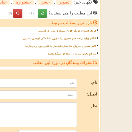
تگهای خبر:
تصویر
,
جشن
,
جشنواره
,
خیاب
این مطلب را می پسندید؟
(0)
(1)
تازه ترین مطالب مرتبط
مریم همتیان بازیگر جوان سینما و تئاتر درگذشت
اعلام ویژه برنامه های هنری پیاده روی جاماندگان اربعین حسینی
اکبر عبدی با سریال ماه عسل باردیگر به تلویزیون برمی گردد
شروع پخش سریال ارتباط از شبکه تماشا
نظرات بینندگان در مورد این مطلب
ن
نام:
ایمیل:
نظر: