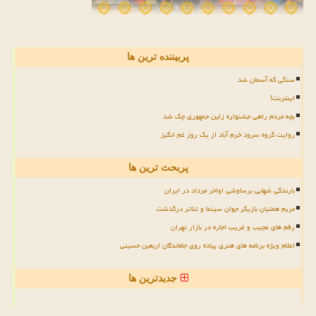
پربیننده ترین ها
سنگی که آسمان شد
اینترنت!
بچه مردم راهی جشنواره زلین جمهوری چک شد
روایت گروه سرود خرم آباد از یک روز غم انگیز
پربحث ترین ها
بارندگی شهابی برساوشی اواخر مرداد در ایران
مریم همتیان بازیگر جوان سینما و تئاتر درگذشت
رقم های عجیب و غریب اجاره در بازار تهران
اعلام ویژه برنامه های هنری پیاده روی جاماندگان اربعین حسینی
جدیدترین ها