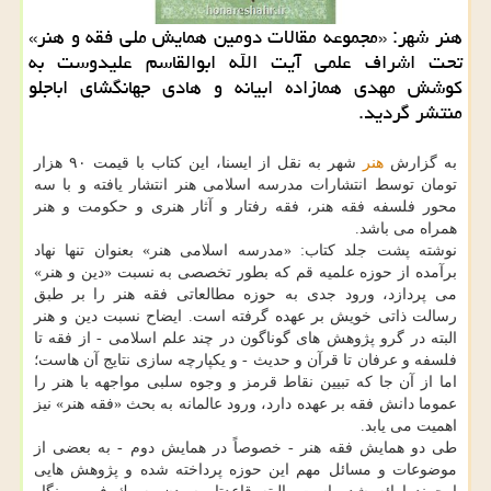
هنر شهر: «مجموعه مقالات دومین همایش ملی فقه و هنر»
تحت اشراف علمی آیت الله ابوالقاسم علیدوست به
كوشش مهدی همازاده ابیانه و هادی جهانگشای اباجلو
منتشر گردید.
به گزارش
هنر
شهر به نقل از ایسنا، این كتاب با قیمت ۹۰ هزار
تومان توسط انتشارات مدرسه اسلامی هنر انتشار یافته و با سه
محور فلسفه فقه هنر، فقه رفتار و آثار هنری و حكومت و هنر
همراه می باشد.
نوشته پشت جلد كتاب: «مدرسه اسلامی هنر» بعنوان تنها نهاد
برآمده از حوزه علمیه قم كه بطور تخصصی به نسبت «دین و هنر»
می پردازد، ورود جدی به حوزه مطالعاتی فقه هنر را بر طبق
رسالت ذاتی خویش بر عهده گرفته است. ایضاح نسبت دین و هنر
البته در گرو پژوهش های گوناگون در چند علم اسلامی - از فقه تا
فلسفه و عرفان تا قرآن و حدیث - و یكپارچه سازی نتایج آن هاست؛
اما از آن جا كه تبیین نقاط قرمز و وجوه سلبی مواجهه با هنر را
عموما دانش فقه بر عهده دارد، ورود عالمانه به بحث «فقه هنر» نیز
اهمیت می یابد.
طی دو همایش فقه هنر - خصوصاً در همایش دوم - به بعضی از
موضوعات و مسائل مهم این حوزه پرداخته شده و پژوهش هایی