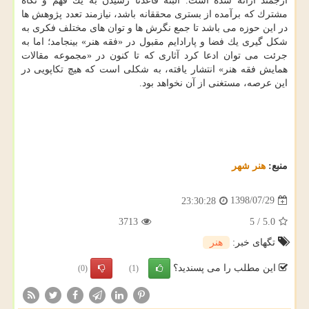
ارجمند ارائه شده است. البته قاعدتا رسیدن به یك فهم و نگاه
مشترك كه برآمده از بستری محققانه باشد، نیازمند تعدد پژوهش ها
در این حوزه می باشد تا جمع نگرش ها و توان های مختلف فكری به
شكل گیری یك فضا و پارادایم مقبول در «فقه هنر» بینجامد؛ اما به
جرئت می توان ادعا كرد آثاری كه تا كنون در «مجموعه مقالات
همایش فقه هنر» انتشار یافته، به شكلی است كه هیچ تكاپویی در
این عرصه، مستغنی از آن نخواهد بود.
منبع:
هنر شهر
1398/07/29
23:30:28
3713
5
/
5.0
تگهای خبر:
هنر
این مطلب را می پسندید؟
(0)
(1)