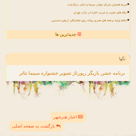
مریم همتیان بازیگر جوان سینما و تئاتر درگذشت
رقم های عجیب و غریب اجاره در بازار تهران
اعلام ویژه برنامه های هنری پیاده روی جاماندگان اربعین حسینی
جدیدترین ها
تگها
برنامه
جشن
بازیگر
رپورتاژ
تصویر
جشنواره
سینما
تئاتر
اخبار هنرشهر
بازگشت به صفحه اصلی