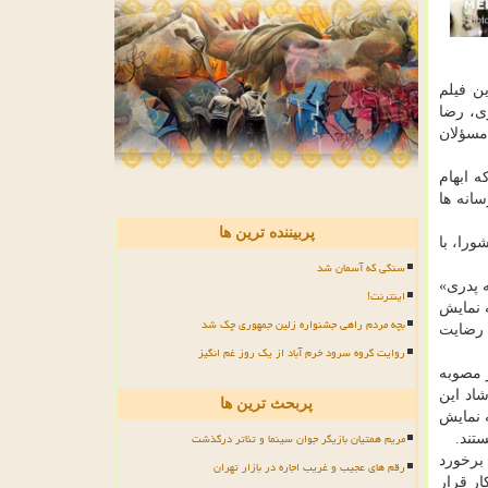
ن فیلم
ی، رضا
مسؤلان
 ابهام
انه ها
پربیننده ترین ها
ورا، با
سنگی که آسمان شد
«خانه پدری»
اینترنت!
 مهر ۹۶، این فیلم در شورا به نمایش
بچه مردم راهی جشنواره زلین جمهوری چک شد
 رضایت
روایت گروه سرود خرم آباد از یک روز غم انگیز
 مصوبه
اد این
پربحث ترین ها
ه نمایش
مریم همتیان بازیگر جوان سینما و تئاتر درگذشت
تند.
برخورد
رقم های عجیب و غریب اجاره در بازار تهران
ار قرار