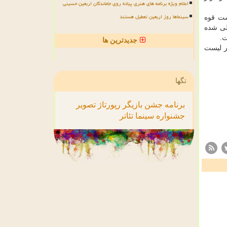
اعلام ویژه برنامه های هنری پیاده روی جاماندگان اربعین حسینی
سینماها روز اربعین تعطیل هستند
ست قوه
طی شده
ت.
جدیدترین ها
ر لیست
تگها
برنامه
جشن
بازیگر
رپورتاژ
تصویر
جشنواره
سینما
تئاتر