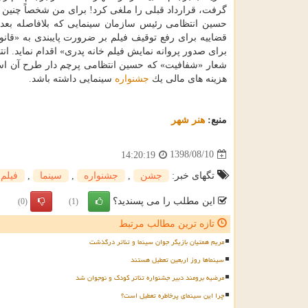
گرفت، قرارداد قبلی را ملغی كرد! برای من شخصاً چنین
حسین انتظامی رئیس سازمان سینمایی كه بلافاصله بعد 
قضاییه برای رفع توقیف فیلم بر ضرورت پایبندی به «قان
برای صدور پروانه نمایش فیلم خانه پدری» اقدام نماید. ا
شعار «شفافیت» كه حسین انتظامی پرچم دار طرح آن است 
هزینه های مالی یك
جشنواره
سینمایی داشته باشد.
منبع:
هنر شهر
1398/08/10
14:20:19
تگهای خبر:
جشن
,
جشنواره
,
سینما
,
فیلم
این مطلب را می پسندید؟
(0)
(1)
تازه ترین مطالب مرتبط
مریم همتیان بازیگر جوان سینما و تئاتر درگذشت
سینماها روز اربعین تعطیل هستند
مرضیه برومند دبیر جشنواره تئاتر کودک و نوجوان شد
چرا این سینمای پرخاطره تعطیل است؟