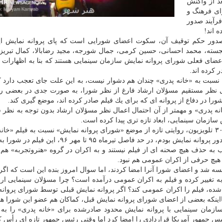
د از واكنش
ای فرهنگ و
فرآیند صدور
 اند!
ن صدور حكم توقیف آن، سكوت اعضای شورایی است كه پای پروانه نمایش ای
جسته، محمد احسانی، حسین كرمی، جمال شورجه، مجید رضابالا، كمال تبریز
ای فعلی شورای پروانه نمایش سازمان سینمایی هستند كه بنا به اظهارات 
 كرده اند.
 نسبت به «خانه پدری» چندان هم دشوار نیست، به این علت جای تعجب دارد كه
ال نظر مستقیم مسؤلان ارشاد فارغ از نظر شورا، به صورت جدی در بعضی رس
در دفاع از پروانه ای كه برای یك فیلم صادر كرده اند، موضع گیری كند.
ه پدری» و مهمتر از آن احتمال اعمال نظر مسؤلان ارشاد بدون توجه به نظر ش
ازمان سینمایی، ابعاد تازه تری پیدا كرده است.
عماد افروغ شب گذشته و در گفتگویی با بخش خبری ۲۰: ۳۰ تلویزیون، روایتی تازه از موضع «شورای پروانه نمایش» نسبت به فیلم 
عرضه كرد و اظهار داشت: زمانی كه بنده عضو شورای صدور پروانه نمایش بودم، در حد فاصل تیرماه ۹۵ تا
به حذف هیچ صحنه ای از فیلم نیستند و به اكران در گروه «هنروتجربه» هم
هیچ حرفی از اكران عمومی هم نبود.
ه شد و اعضای شورا آنرا امضا كردند، اما سوال امروز بنده این است كه اگر
 تغییر كرده و فیلم به اكران عمومی درآمده است؟ چرا مسؤلان سینمایی ارش
در شده، فیلم را اكران عمومی كند؟ اگر پروانه نمایش قبلی توسط شورای پروان
ینكه بعضی از اعضای شورای پروانه نمایش قبل، كماكان هم عضو این شورا هس
زمان سینمایی با پروانه نمایش محدود صادرشده برای «خانه پدری» را به 
ئیس جمهور آمریكا قراردادی را امضا كرد اما وقتی رئیس جمهور تازه ای رأس ك