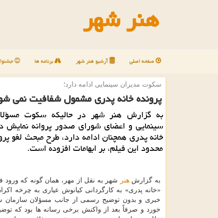
هنر شهر
صفحه اصلی
آرشیو هنر شهر
برنامه ها
جشنوار
سكوت مدیران سینمایی ادامه دارد؛
پرونده خانه پدری مشمول شفافیت نمی شو
به گزارش هنر شهر در حالیكه سكوت مسؤلان
سینمایی و اعضای شورای صدور پروانه نمایش درب
خانه پدری همچنان ادامه دارد، طرح مبحث لغو پرو
محدود این فیلم، بر ابهامات افزوده است.
به گزارش
هنر
شهر به نقل از مهر، همان گونه كه ورود ف
«خانه پدری» به كارگردانی كیانوش عیاری به چرخه اكر
خبری و بدون توضیح رسمی از جانب مسؤلان سازمان سی
خورد و صرفاً بعد از واكنش برخی رسانه ها بود كه توضی