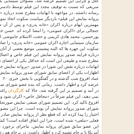
علل و چرایی این تصمیم عرضه شد، مسؤلان سینمایی بع
سریعی كه نسبت به توقیف مجدد این فیلم توسط دادسر
رسانه داشتند، در مواجهه با ابهامات مطرح شده درباره «
پروانه نمایش این فیلم» باردیگر سیاست سكوت اتخاذ نموده
مهمترین ابهام درباره اكران «خانه پدری» و پس از آ
جنجالی برای «اكران عمومی» را امضا كرده اند. حسن خ
پورحسین، محمد هادی كریمی و حجت الاسلام خاموشی اعض
سازمان سینمایی اجازه اكران عمومی «خانه پدری» را صادر
سكوت این چهره ها كه البته پیشبینی موضع بعضی از آنان
درباره فرایند صدور پروانه نمایش این فیلم خاص و اعم
مطرح شده و طبیعی این است كه حداقل یكی از اعضای شورا 
ابهامات درباره نقش این شورا در صدور «پروانه نمایش خان
اظهارات یكی از اعضای سابق شورای صدور پروانه نمایش س
در آمد و تصمیم بر این گرفته شد، حالا كه
كارگردان
راغب 
نمی دهند، این فیلم صرفاً در «محافل خاص» اكران شود و 
افروغ تاكید كرد: این تصمیم شورای صنفی نمایش صورتجلس
شورای صدور پروانه نمایش آن بوده است، چرا این مصوبه
اختیار را پیدا كرده اند كه قطع نظر از پروانه نمایش صا
فعلی «ملغی» شده است، چرا این اتفاق افتاده است؟ كماا
این عضو سابق شورای پروانه نمایش، ماجرای برخورد سا
آمریكا با برجام تشبیه كرد و اظهار داشت: در برجام هم ر