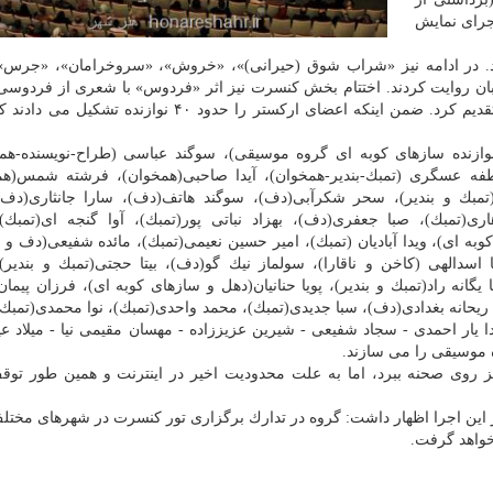
جرای نمایش
د. در ادامه نیز «شراب شوق (حیرانی)»، «خروش»، «سروخرامان»، «جرس»
ان روایت كردند. اختتام بخش كنسرت نیز اثر «فردوس» با شعری از فردوسی 
مجید یگانه راد سرپرست گروه آنرا به تمامی ایرانی ها تقدیم كرد. ضمن اینكه اعضای اركستر را حدود ۴۰ نو
وازنده سازهای كوبه ای گروه موسیقی)، سوگند عباسی (طراح-نویسنده-هم
ه عسگری (تمبك-بندیر-همخوان)، آیدا صاحبی(همخوان)، فرشته شمس(هم
مبك و بندیر)، سحر شكرآبی(دف)، سوگند هاتف(دف)، سارا جانثاری(دف)
(تمبك)، صبا جعفری(دف)، بهزاد نباتی پور(تمبك)، آوا گنجه ای(تمبك)،
ه ای)، ویدا آبادیان (تمبك)، امیر حسین نعیمی(تمبك)، مائده شفیعی(دف و 
سدالهی (كاخن و ناقارا)، سولماز نیك گو(دف)، بیتا حجتی(تمبك و بندیر)
 یگانه راد(تمبك و بندیر)، پویا حنانیان(دهل و سازهای كوبه ای)، فرزان پیمان
 ریحانه بغدادی(دف)، سبا جدیدی(تمبك)، محمد واحدی(تمبك)، نوا محمدی(تمبك)
یار احمدی - سجاد شفیعی - شیرین عزیززاده - مهسان مقیمی نیا - میلاد عی
ه موسیقی را می سازند.
رادها» قرار بود این اجرا را ۴ آذرماه نیز روی صحنه ببرد، اما به علت محدودیت اخیر در اینترنت و همین طور
این اجرا اظهار داشت: گروه در تدارك برگزاری تور كنسرت در شهرهای مختلف
خواهد گرفت.