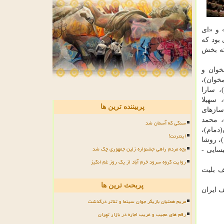
 و «ای
بود كه
ازنده تشكیل می دادند كه بخش
خوان و
خوان)،
، سارا
 سهیلا
پربیننده ترین ها
سازهای
، محمد
سنگی که آسمان شد
(دمام)،
اینترنت!
، روشا
بچه مردم راهی جشنواره زلین جمهوری چک شد
سایی -
روایت گروه سرود خرم آباد از یک روز غم انگیز
 توقف بلیت
پربحث ترین ها
 ایران
مریم همتیان بازیگر جوان سینما و تئاتر درگذشت
رقم های عجیب و غریب اجاره در بازار تهران