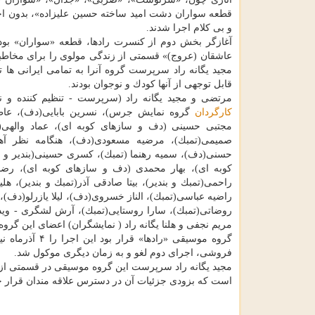
قطعه سواران دشت امید ساخته حسین علیزاده»، بدون ا
و بی كلام اجرا شدند.
آغازگر بخش دوم از كنسرت رادها، قطعه «سواران» بو
عاشقان (عروج)» قسمتی از زندگی مولوی را برای مخاطب
قابل توجهی از آنها كودك و نوجوان بودند.
مرتضی و مجید یگانه راد (سرپرست - تنظیم كننده و ن
كارگردان
گروه نمایش جرس)، نسرین بابایی(دف)، عاطف
مجتبی حسینی (دف و سازهای كوبه ای)، عماد والهی(ت
صمیمی(تمبك)، مرضیه مسعودی(دف)، هنگامه نظر آهاری
حسنی(دف)، سمیه رهنما (تمبك)، كسری حسینی(بندیر و كوب
كوبه ای)، بهار محمدی (دف و سازهای كوبه ای)، رضا ا
راحمی(تمبك و بندیر)، بیتا صادقی آذر(تمبك و بندیر)، هلیا
راضیه عباسی(تمبك)، الناز خسروی(دف)، لیلا یازرلو(دف)،
روضاتی(تمبك)، سارا روستایی(تمبك)، آرش لشگری - ویدا 
مریم نجفی و هلنا یگانه راد ( نمایشگران) اعضای این گرو
گروه موسیقی «
فروشی، اجرای دوم لغو و به زمان دیگری موكول شد.
مجید یگانه راد سرپرست این گروه موسیقی در قسمتی از 
است كه بزودی جزئیات آن در دسترس علاقه مندان قرار 