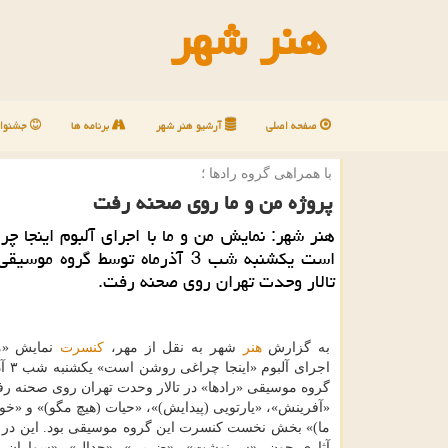
هنر شهر
صفحه اصلی
آرشیو هنر شهر
برنامه ها
جشنوار
با همراهی گروه رادها ؛
پروژه من و ما روی صحنه رفت
هنر شهر: نمایش من و ما با اجرای آلبوم اینجا چ
است یكشنبه شب 3 آذرماه توسط گروه مو
تالار وحدت تهران روی صحنه رفت.
به گزارش
هنر
شهر به نقل از مهر،
كنسرت
نمایش «من
اجرای آ
گروه موسیقی «رادها» در تالار وحدت تهران روی صحنه ر
«آفرینش»، «یارتویی (پیدایش)»، «حیات (هیچ مگو)» و «خ
ما)» بخش نخست كنسرت این گروه موسیقی بود. این در ح
آثاری چون، «سرنوشت»، «ضربی»، «جدال»، «سواران (ب