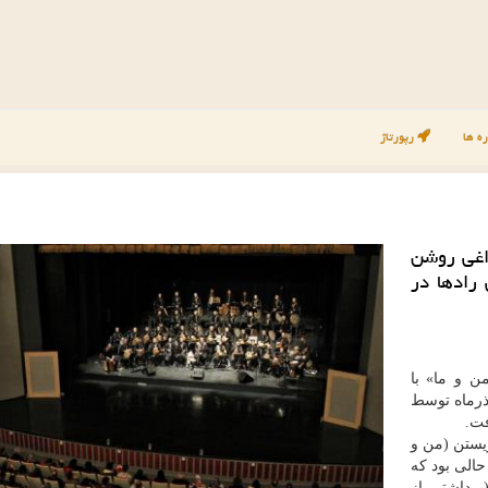
ه ها
رپورتاژ
راغی روشن
سیقی رادها در
 و ما» با
لبوم «اینجا چراغی روشن است» یكشنبه شب ۳ آذرماه توسط
فت.
ویستن (من و
الی بود كه
رداشتی از