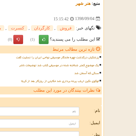
منبع:
هنر شهر
1398/09/04
15:15:42
تگهای خبر:
فروش
,
كارگردان
,
كنسرت
,
م
این مطلب را می پسندید؟
(0)
(1)
تازه ترین مطالب مرتبط
پزشکیان درگذشت چهره ماندگار موسیقی نواحی ایران را تسلیت گفت
یک موضوع کمتر شناخته شده در موسیقی کتاب شد توضیحات ناشر
سنگی که آسمان شد
لوگوی نگین ارباب پرده برداری شد حکایتی از روزگار بعد از کربلا
نظرات بینندگان در مورد این مطلب
ن
نام:
ایمیل:
نظر: