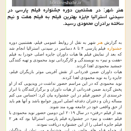
هنر شهر: در هشتمین دوره جشنواره فیلم پارسی در
سیدنی استرالیا جایزه بهترین فیلم به فیلم هفت و نیم
ساخته برادران محمودی رسید.
به گزارش
هنر
شهر به نقل از روابط عمومی فیلم، هشتمین دوره
جشنواره
فیلم پارسی ۴ تا ۸ دسامبر در سیدنی استرالیا انجام شد
كه بعد از نمایش فیلم ها هیات داوران جایزه اصلی خودرا به فیلم
«هفت و نیم» به نویسندگی و كارگردانی نوید محمودی و تهیه كنندگی
جمشید محمودی اهدا كردند.
هیات داوران ضمن قدردانی از نقش آفرینی موثر بازیگران فیلم،
جایزه را به نوید محمودی اهدا كردند.
نوید محمودی كه در این مراسم حضور نداشت در ویدیویی كه از او
پخش گردید ضمن قدردانی از هیات داوران و برگزاركنندگان با ابراز
خرسندی از حضور فیلم در این جشنواره بیان كرد: احساس می كنم
مساله زنان و دختران دغدغه اصلی امروز جوامع باشد و آنها هم باید
از حق واقعی خود در جامعه بهره مند شوند.
بعد از فیلم «رفتن» در سال ۲۰۱۹ این دومین حضور نوید محمودی با
فیلم «هفت و نیم» در جشنواره فیلم پارسی استرالیا بود كه هر ۲
فیلم جایزه اصلی را از این جشنواره دریافت نمودند.
از جمله فیلم های حاضر در این جشنواره می توان از «ناگهان