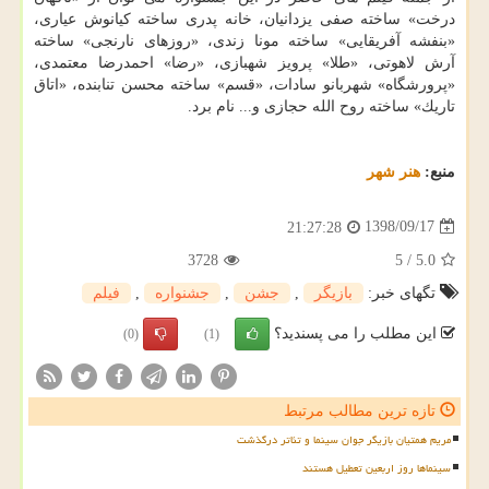
درخت» ساخته صفی یزدانیان، خانه پدری ساخته كیانوش عیاری،
«بنفشه آفریقایی» ساخته مونا زندی، «روزهای نارنجی» ساخته
آرش لاهوتی، «طلا» پرویز شهبازی، «رضا» احمدرضا معتمدی،
«پرورشگاه» شهربانو سادات، «قسم» ساخته محسن تنابنده، «اتاق
تاریك» ساخته روح الله حجازی و... نام برد.
منبع:
هنر شهر
1398/09/17
21:27:28
3728
5
/
5.0
تگهای خبر:
بازیگر
,
جشن
,
جشنواره
,
فیلم
این مطلب را می پسندید؟
(0)
(1)
تازه ترین مطالب مرتبط
مریم همتیان بازیگر جوان سینما و تئاتر درگذشت
سینماها روز اربعین تعطیل هستند