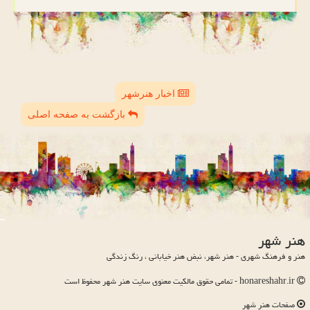
اخبار هنرشهر
بازگشت به صفحه اصلی
هنر شهر
هنر و فرهنگ شهری - هنر شهر، نبض هنر خیابانی ، رنگ زندگی
honareshahr.ir - تمامی حقوق مالکیت معنوی سایت هنر شهر محفوظ است
صفحات هنر شهر