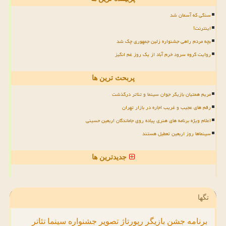
سنگی که آسمان شد
اینترنت!
بچه مردم راهی جشنواره زلین جمهوری چک شد
روایت گروه سرود خرم آباد از یک روز غم انگیز
پربحث ترین ها
مریم همتیان بازیگر جوان سینما و تئاتر درگذشت
رقم های عجیب و غریب اجاره در بازار تهران
اعلام ویژه برنامه های هنری پیاده روی جاماندگان اربعین حسینی
سینماها روز اربعین تعطیل هستند
جدیدترین ها
تگها
برنامه
جشن
بازیگر
رپورتاژ
تصویر
جشنواره
سینما
تئاتر