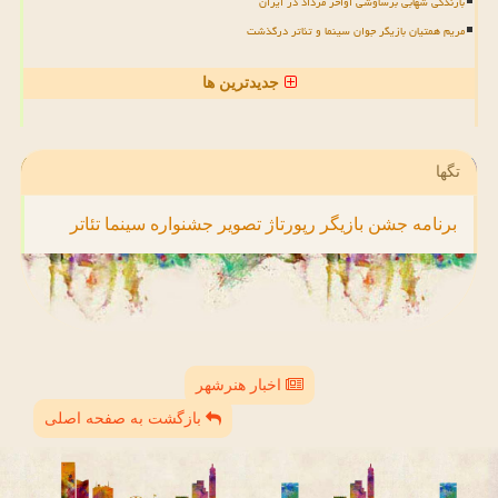
بارندگی شهابی برساوشی اواخر مرداد در ایران
مریم همتیان بازیگر جوان سینما و تئاتر درگذشت
جدیدترین ها
تگها
برنامه
جشن
بازیگر
رپورتاژ
تصویر
جشنواره
سینما
تئاتر
اخبار هنرشهر
بازگشت به صفحه اصلی