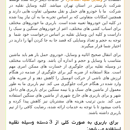
شرکت بارسنتر در استان تهران میباشد. کلیه وسایل نقلیه در
شرکت ما با خودرو های حمل و نقل معمولی تفاوت هایی دارند و
همچنین امکانات متفاوتی که بر اساس تجربه ما به آن نیاز پیدا شده
در کلیه این خودروها تعبیه شده است. باربری ما خودروهای مختلف
برای اسباب کشی های مختلف، اعم از خودروهای سنگین و سبک را
داراست و کلیه این وسایل نقلیه بر اساس درخواست خود شما و
توجه به حجم و تعداد وسایلی که قصد جا به جا کردن آنها را دارید در
اختیار شما قرار میگیرند.
برای انتقال صحیح اثاثیه و وسایل، خودروی حمل بار هم باید ماشین
متناسب با وسایل و حجم و اندازه آن باشد. وجود امکانات مختلف
در وسیله نقلیه برای جلوگیری از خسارت های ممکن امری مهم
است. مثلا استفاده از ضربه گیر برای جلوگیری از صدمه در هنگام
لرزش های ناشی از حرکت اتومبیل را کاهش دهد و از ضربه های
وارد شده در هنگام حرکت جلوگیری می کند. تیم باربری ما به طور
معمول از ماشین های سبک و یا نیمه سنگین برای باربری های داخل
شهر و برای باربری های خارج شهری از ماشین های سنگین استفاده
می کند. بدین ترتیب هزینه های مشتریان نیز کاهش پیدا کرده و
باعت میشود تا با توجه به خدمات ارائه شده، رضایت کافی را از تیم
باربری داشته باشند.
برای باربری به صورت کلی از 3 دسته وسیله نقلیه
استفاده می شود: