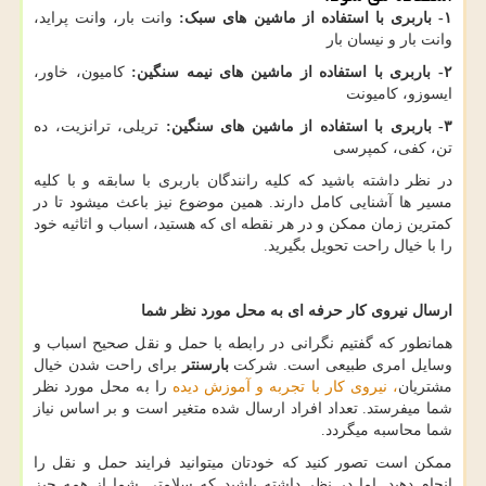
۱
-
باربری با استفاده از ماشین های سبک:
وانت بار، وانت پراید،
وانت بار و نیسان بار
۲-
باربری با استفاده از ماشین های نیمه سنگین:
کامیون، خاور،
ایسوزو، کامیونت
۳-
باربری با استفاده از ماشین های سنگین:
تریلی، ترانزیت، ده
تن، کفی، کمپرسی
در نظر داشته باشید که کلیه رانندگان باربری با سابقه و با کلیه
مسیر ها آشنایی کامل دارند. همین موضوع نیز باعث میشود تا در
کمترین زمان ممکن و در هر نقطه ای که هستید، اسباب و اثاثیه خود
را با خیال راحت تحویل بگیرید.
ارسال نیروی کار حرفه ای به محل مورد نظر شما
همانطور که گفتیم نگرانی در رابطه با حمل و نقل صحیح اسباب و
وسایل امری طبیعی است. شرکت
بارسنتر
برای راحت شدن خیال
مشتریان
، نیروی کار با تجربه و آموزش دیده
را به محل مورد نظر
شما میفرستد. تعداد افراد ارسال شده متغیر است و بر اساس نیاز
شما محاسبه میگردد.
ممکن است تصور کنید که خودتان میتوانید فرایند حمل و نقل را
انجام دهید. اما در نظر داشته باشید که سلامتی شما از همه چیز