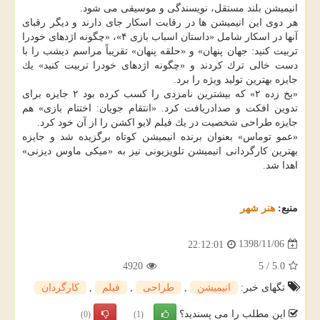
انیمیشن بلند مستقل، نویسندگی و موسیقی می شود.
هر دوی این انیمیشن ها در رقابت اسكار جای دارند و دیگر رقبای
آنها در اسكار شامل «داستان اسباب بازی ۴»، «چگونه اژدهای خودرا
تربیت كنید: جهان پنهان» و «حلقه پنهان» تقریباً مراسم دیشب را با
دست خالی ترك كردند و «چگونه اژدهای خودرا تربیت كنید» یك
جایزه بهترین تولید ویژه را برد.
«یخ زده ۲» كه بیشترین نامزدی را كسب كرده بود ۲ جایزه برای
تدوین افكت و صدادریافت كرد. «انتقام جویان: اختتام بازی» هم
جایزه طراحی شخصیت در یك فیلم لایو اكشن را از آن خود كرد.
«عمو توماس» بعنوان برنده انیمیشن كوتاه برگزیده شد و جایزه
بهترین كارگردانی انیمیشن تلویزیونی نیز به «میكی ماوس دیزنی»
اهدا شد.
منبع:
هنر شهر
1398/11/06
22:12:01
4920
5
/
5.0
تگهای خبر:
انیمیشن
,
طراحی
,
فیلم
,
كارگردان
این مطلب را می پسندید؟
(0)
(1)