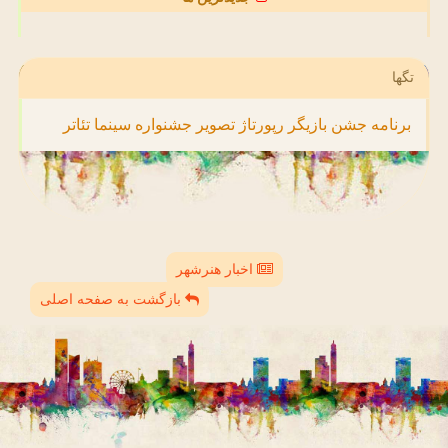
تگها
برنامه
جشن
بازیگر
رپورتاژ
تصویر
جشنواره
سینما
تئاتر
اخبار هنرشهر
بازگشت به صفحه اصلی