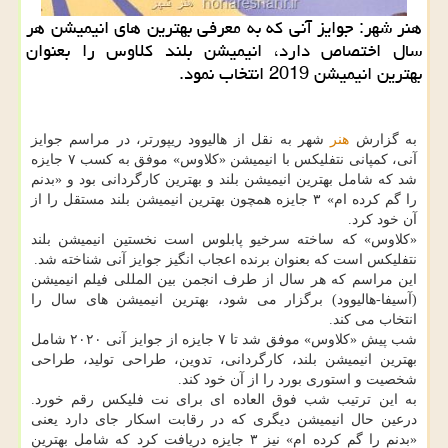
هنر شهر: جوایز آنی كه به معرفی بهترین های انیمیشن هر
سال اختصاص دارد، انیمیشن بلند كلاوس را بعنوان
بهترین انیمیشن 2019 انتخاب نمود.
به گزارش
هنر
شهر به نقل از هالیوود ریپورتر، در مراسم جوایز
آنی، كمپانی نتفلیكس با انیمیشن «كلاوس» موفق به كسب ۷ جایزه
شد كه شامل بهترین انیمیشن بلند و بهترین كارگردانی بود و «بدنم
را گم كرده ام» ۳ جایزه همچون بهترین انیمیشن بلند مستقل را از
آن خود كرد.
«كلاوس» كه ساخته سرخیو پابلوس است نخستین انیمیشن بلند
نتفلیكس است كه بعنوان برنده اعجاب انگیز جوایز آنی شناخته شد.
این مراسم كه هر سال از طرف انجمن بین المللی فیلم انیمیشن
(آسیفا-هالیوود) برگزار می شود، بهترین انیمیشن های سال را
انتخاب می كند.
شب پیش «كلاوس» موفق شد تا ۷ جایزه از جوایز آنی ۲۰۲۰ شامل
بهترین انیمیشن بلند، كارگردانی، تدوین، طراحی تولید، طراحی
شخصیت و استوری بورد را از آن خود كند.
به این ترتیب شب فوق العاده ای برای نت فلیكس رقم خورد.
درعین حال انیمیشن دیگری كه در رقابت اسكار جای دارد یعنی
«بدنم را گم كرده ام» نیز ۳ جایزه دریافت كرد كه شامل بهترین