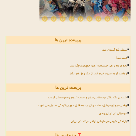
پربیننده ترین ها
سنگی که آسمان شد
اینترنت!
بچه مردم راهی جشنواره زلین جمهوری چک شد
روایت گروه سرود خرم آباد از یک روز غم انگیز
پربحث ترین ها
شنیدن یک تفکر موسیقایی میان ۲ سنت آلبوم رسم منتشر گردید
وقتی هیولای موبایل، تبلت و آی پد به قاتل دوران کودکی تبدیل می شوند
موسیقی در ترازوی حق
بارندگی شهابی برساوشی اواخر مرداد در ایران
جدیدترین ها