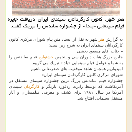
هنر شهر: كانون كارگردانان سینمای ایران دریافت جایزه
فیلم سینمایی «یلدا» از جشنواره ساندس را تبریك گفت.
به گزارش
هنر
شهر به نقل از ایسنا، متن پیام شورای مركزی كانون
كارگردانان سینمای ایران به شرح زیر است:
« جناب آقای مسعود بخشی
جایزه بزرگ هیات داوران سی و پنجمین
جشنواره
فیلم ساندنس را
به شما و عوامل فیلم سینمایی «یلدا» تبریك می گوییم.
امیدواریم همچنان شاهد موفقیت های حضرتعالی باشیم.
شورای مركزی كانون كارگردانان سینمای ایران»
جشنواره فیلم ساندنس بزرگ ترین جشنواره سینمای مستقل در
آمریكاشت كه توسط رابرت ردفورد بازیگر و
كارگردان
سینمای
آمریكا در سال ۱۹۸۱ برای كشف و معرفی فیلمسازان و آثار
مستقل سینمایی افتتاح شد.