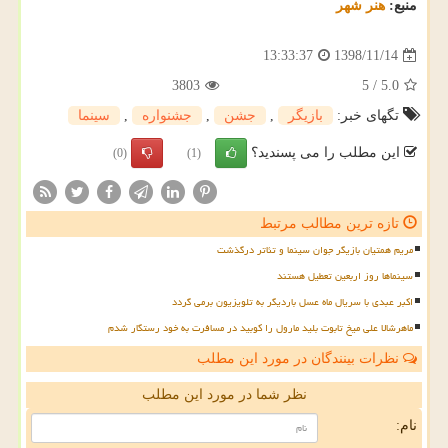
منبع:
هنر شهر
1398/11/14
13:33:37
3803
5
/
5.0
تگهای خبر:
بازیگر
,
جشن
,
جشنواره
,
سینما
این مطلب را می پسندید؟
(0)
(1)
تازه ترین مطالب مرتبط
مریم همتیان بازیگر جوان سینما و تئاتر درگذشت
سینماها روز اربعین تعطیل هستند
اکبر عبدی با سریال ماه عسل باردیگر به تلویزیون برمی گردد
ماهرشالا علی میخ تابوت بلید مارول را کوبید در مسافرت به خود رستگار شدم
نظرات بینندگان در مورد این مطلب
نظر شما در مورد این مطلب
نام: