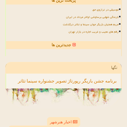
پربحث ترین ها
موسیقی در ترازوی حق
بارندگی شهابی برساوشی اواخر مرداد در ایران
مریم همتیان بازیگر جوان سینما و تئاتر درگذشت
رقم های عجیب و غریب اجاره در بازار تهران
جدیدترین ها
تگها
برنامه
جشن
بازیگر
رپورتاژ
تصویر
جشنواره
سینما
تئاتر
اخبار هنرشهر