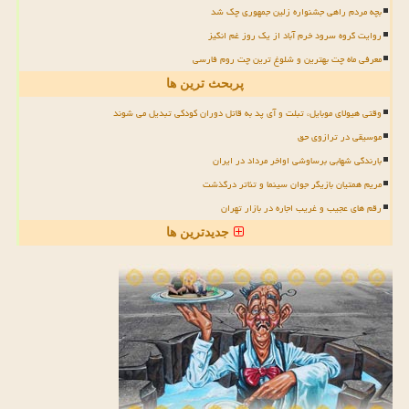
بچه مردم راهی جشنواره زلین جمهوری چک شد
روایت گروه سرود خرم آباد از یک روز غم انگیز
معرفی ماه چت بهترین و شلوغ ترین چت روم فارسی
پربحث ترین ها
وقتی هیولای موبایل، تبلت و آی پد به قاتل دوران کودکی تبدیل می شوند
موسیقی در ترازوی حق
بارندگی شهابی برساوشی اواخر مرداد در ایران
مریم همتیان بازیگر جوان سینما و تئاتر درگذشت
رقم های عجیب و غریب اجاره در بازار تهران
جدیدترین ها