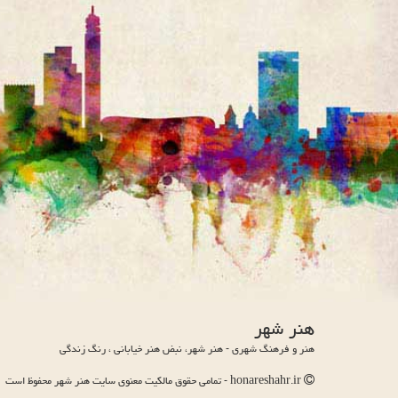
هنر شهر
هنر و فرهنگ شهری - هنر شهر، نبض هنر خیابانی ، رنگ زندگی
honareshahr.ir - تمامی حقوق مالکیت معنوی سایت هنر شهر محفوظ است