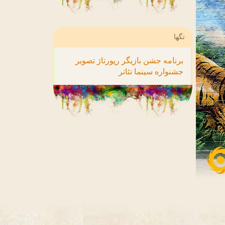
تگها
برنامه
جشن
بازیگر
رپورتاژ
تصویر
جشنواره
سینما
تئاتر