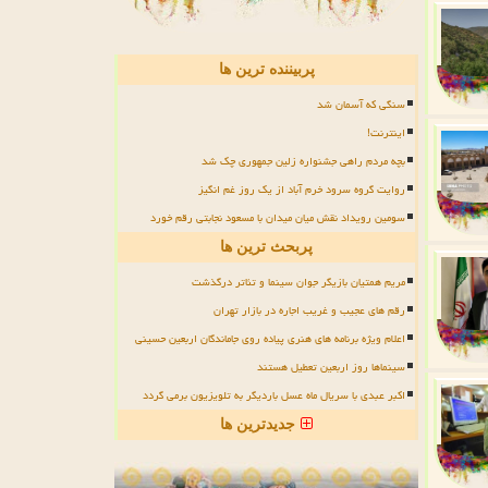
پربیننده ترین ها
سنگی که آسمان شد
اینترنت!
بچه مردم راهی جشنواره زلین جمهوری چک شد
روایت گروه سرود خرم آباد از یک روز غم انگیز
سومین رویداد نقش میان میدان با مسعود نجابتی رقم خورد
پربحث ترین ها
مریم همتیان بازیگر جوان سینما و تئاتر درگذشت
رقم های عجیب و غریب اجاره در بازار تهران
اعلام ویژه برنامه های هنری پیاده روی جاماندگان اربعین حسینی
سینماها روز اربعین تعطیل هستند
اکبر عبدی با سریال ماه عسل باردیگر به تلویزیون برمی گردد
جدیدترین ها