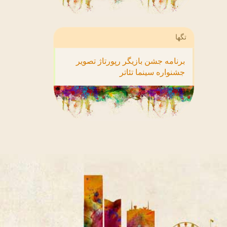
تگها
برنامه
جشن
بازیگر
رپورتاژ
تصویر
جشنواره
سینما
تئاتر