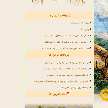
پربیننده ترین ها
سنگی که آسمان شد
اینترنت!
بچه مردم راهی جشنواره زلین جمهوری چک شد
روایت گروه سرود خرم آباد از یک روز غم انگیز
معرفی ماه چت بهترین و شلوغ ترین چت روم فارسی
پربحث ترین ها
بارندگی شهابی برساوشی اواخر مرداد در ایران
مریم همتیان بازیگر جوان سینما و تئاتر درگذشت
رقم های عجیب و غریب اجاره در بازار تهران
اعلام ویژه برنامه های هنری پیاده روی جاماندگان اربعین حسینی
سینماها روز اربعین تعطیل هستند
جدیدترین ها