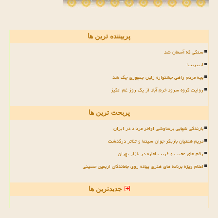
پربیننده ترین ها
سنگی که آسمان شد
اینترنت!
بچه مردم راهی جشنواره زلین جمهوری چک شد
روایت گروه سرود خرم آباد از یک روز غم انگیز
پربحث ترین ها
بارندگی شهابی برساوشی اواخر مرداد در ایران
مریم همتیان بازیگر جوان سینما و تئاتر درگذشت
رقم های عجیب و غریب اجاره در بازار تهران
اعلام ویژه برنامه های هنری پیاده روی جاماندگان اربعین حسینی
جدیدترین ها