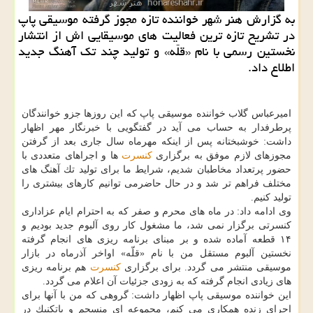
به گزارش هنر شهر خواننده تازه مجوز گرفته موسیقی پاپ
در تشریح تازه ترین فعالیت های موسیقایی اش از انتشار
نخستین رسمی با نام «قلّه» و تولید چند تك آهنگ جدید
اطلاع داد.
امیرعباس گلاب خواننده موسیقی پاپ كه این روزها جزو خوانندگان
پرطرفدار به حساب می آید در گفتگویی با خبرنگار مهر اظهار
داشت: خوشبختانه پس از اینكه مهرماه سال جاری بعد از گرفتن
مجوزهای لازم موفق به برگزاری
كنسرت
ها و اجراهای متعددی با
حضور پرتعداد مخاطبان شدیم، شرایط ما برای تولید تك آهنگ های
مختلف فراهم تر شد و در حال حاضرمی توانیم كارهای بیشتری را
تولید كنیم.
وی ادامه داد: در ماه های محرم و صفر كه به احترام ایام عزاداری
كنسرتی برگزار نمی شد، ما مشغول كار روی آلبوم جدید بودیم و
۱۴ قطعه آماده شده و بر مبنای برنامه ریزی های انجام گرفته
نخستین آلبوم مستقل من با نام «قلّه» اواخر آذرماه در بازار
موسیقی منتشر می گردد. برای برگزاری
كنسرت
هم برنامه ریزی
های زیادی انجام گرفته كه به زودی جزئیات آن اعلام می گردد.
این خواننده موسیقی پاپ اظهار داشت: گروهی كه من با آنها برای
اجرای زنده همكاری می كنم، مجموعه ای منسجم و باتكنیك در