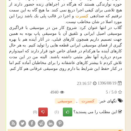
حوزه نوازندگی هستند كه هرگاه در اجراهای زنده حضور دارند از
هیچ تلاشی برای كیفی اجرا دریغ نمی كنند. ما هیچ گاه به این سمت
نرفتیم كه صدادهی
كنسرت
و اجرا در قالب پلی بك باشد زیرا این
مورد اصلا در شان مخاطب نیست.
گلاب در انتها عنوان كرد: شروع كار من در موسیقی با فراگیری
موسیقی اصیل ایرانی و تلفیق آن با موسیقی پاپ بوده به همین
جهت تصمیم داریم همچون كارهای قبلی، در آثار آینده هم با بهره
گیری از فضای موسیقی ایرانی قطعه هایی را تولید كنیم. به هر حال
كارهای آینده ما هركدام در فضای خاص خود قرار دارند كه امیدوارم
مردم درباره آنها نظر مثبتی داشته باشند. البته من در این مدت
تلاش كردم تا بیشتر كارهای عاشقانه را برای مخاطبان آماده كنم اما
در كنار حفظ این شرایط بنا دارم روی موسیقی عرفانی هم كار كنم.
1396/08/19
23:16:57
4940
5
/
5.0
تگهای خبر:
كنسرت
,
موسیقی
این مطلب را می پسندید؟
(0)
(1)