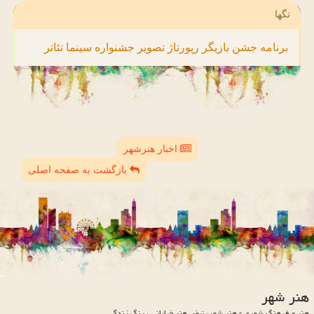
تگها
برنامه
جشن
بازیگر
رپورتاژ
تصویر
جشنواره
سینما
تئاتر
اخبار هنرشهر
بازگشت به صفحه اصلی
هنر شهر
هنر و فرهنگ شهری - هنر شهر، نبض هنر خیابانی ، رنگ زندگی