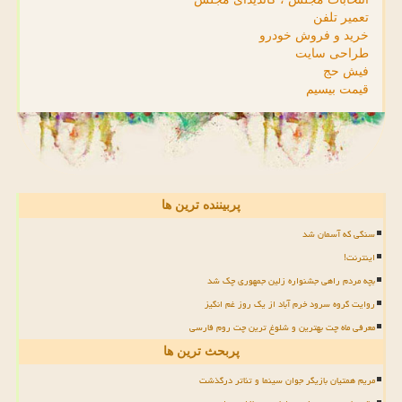
تعمیر تلفن
خرید و فروش خودرو
طراحی سایت
فیش حج
قیمت بیسیم
پربیننده ترین ها
سنگی که آسمان شد
اینترنت!
بچه مردم راهی جشنواره زلین جمهوری چک شد
روایت گروه سرود خرم آباد از یک روز غم انگیز
معرفی ماه چت بهترین و شلوغ ترین چت روم فارسی
پربحث ترین ها
مریم همتیان بازیگر جوان سینما و تئاتر درگذشت